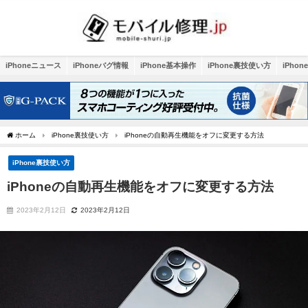
iPhoneニュース
iPhoneバグ情報
iPhone基本操作
iPhone裏技使い方
iPho
ホーム
iPhone裏技使い方
iPhoneの自動再生機能をオフに変更する方法
iPhone裏技使い方
iPhoneの自動再生機能をオフに変更する方法
2023年2月12日
2023年2月12日