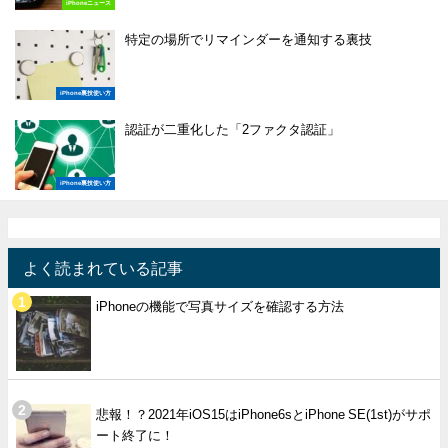
iPhoneニュース
特定の場所でリマインダーを通知する裏技
iPhone裏技使い方
認証が二重化した「2ファクタ認証」
iPhone裏技使い方
よく読まれている記事
iPhoneの機能で写真サイズを確認する方法
悲報！？2021年iOS15はiPhone6sとiPhone SE(1st)がサポ
ート終了に！