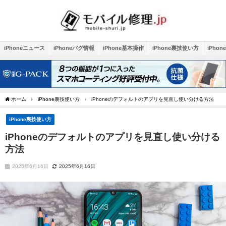
iPhoneニュース
iPhoneバグ情報
iPhone基本操作
iPhone裏技使い方
iPho
ホーム
iPhone裏技使い方
iPhoneのデフォルトのアプリを見直し使い分ける方法
iPhone裏技使い方
iPhoneのデフォルトのアプリを見直し使い分ける
方法
2025年6月16日
2025年6月16日