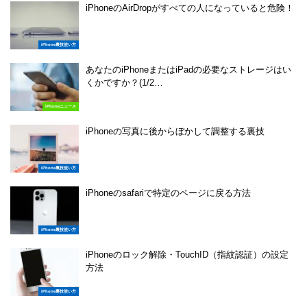
iPhoneのAirDropがすべての人になっていると危険！
iPhone裏技使い方
あなたのiPhoneまたはiPadの必要なストレージはい
くかですか？(1/2…
iPhoneニュース
iPhoneの写真に後からぼかして調整する裏技
iPhone裏技使い方
iPhoneのsafariで特定のページに戻る方法
iPhone裏技使い方
iPhoneのロック解除・TouchID（指紋認証）の設定
方法
iPhone裏技使い方