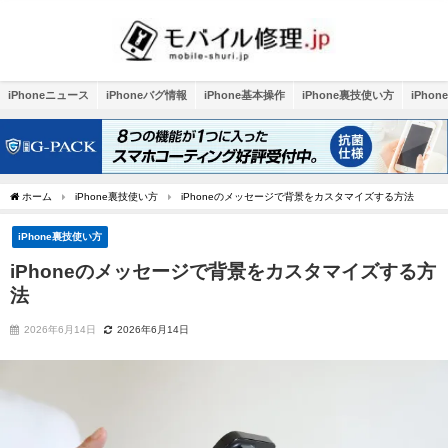
iPhoneニュース
iPhoneバグ情報
iPhone基本操作
iPhone裏技使い方
iPho
ホーム
iPhone裏技使い方
iPhoneのメッセージで背景をカスタマイズする方法
iPhone裏技使い方
iPhoneのメッセージで背景をカスタマイズする方
法
2026年6月14日
2026年6月14日