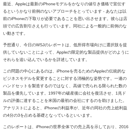
最近、Appleは最新のiPhoneモデルをかなりの値引き価格で宣伝す
るというかなり前例のないアプローチをとっています - あなたは以
前のiPhoneの下取りが必要であることを思い出させます。彼らは店
頭での広告割引さえも行っています。同社による一般的に前例のな
い動きです。
予想通り、今日のWSJのレポートは、低所得市場向けに選択肢を提
供していないことによって、Appleの限定的な製品提供がどのように
それらを追い込んでいるかを詳述しています。
この問題の中心にあるのは、iPhoneを売るためのAppleの伝統的な
ビジネスモデルを変更することに対する消極的な姿勢です。一連の
ハンドセットを製造するのではなく、高値で売られる限られた数の
製品を優先しています。1997年の破産後に会社を復活させ、1兆ド
ルの評価に達することを米国の最初の会社にするのを助けました。
アナリストによると、iPhoneの利益率が、近年の同社の売上総利益
の4分の3を占める基礎となっているといいます。
このレポートは、iPhoneの世界全体での売上高を示しており、2016