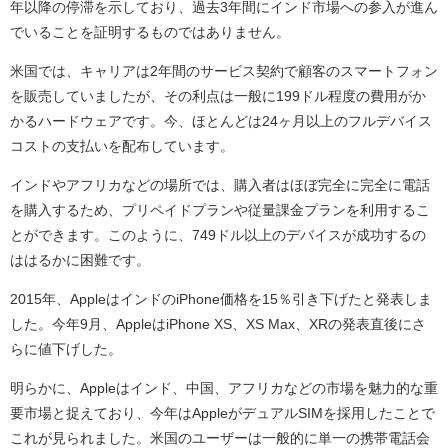
年以降の停滞を示しており、過去3年間にインド市場への参入が進ん
でいることを証明するものではありません。
米国では、キャリアは2年間のサービス契約で顧客のスマートフォン
を販売していましたが、その利点は一般に199ドル程度の費用がか
かるハードウェアです。今、ほとんどは24ヶ月以上のフルデバイス
コストの支払いを配布しています。
インドやアフリカなどの場所では、購入者はほぼ完全に完全に電話
を購入するため、プリペイドプランや従量課金プランを利用するこ
とができます。このように、749ドル以上のデバイスが成功するの
ははるかに困難です。
2015年、AppleはインドのiPhone価格を15％引き下げたと発表しま
した。今年9月、AppleはiPhone XS、XS Max、XRの発表直後にさ
らに値下げした。
明らかに、Appleはインド、中国、アフリカなどの市場を魅力的な重
要市場と捉えており、今年はAppleがデュアルSIMを採用したことで
これが見られました。米国のユーザーは一般的に単一の携帯電話会