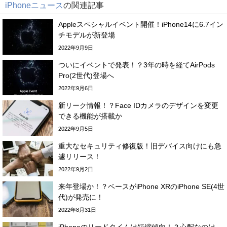
iPhoneニュース
の関連記事
Appleスペシャルイベント開催！iPhone14に6.7イン
チモデルが新登場
2022年9月9日
ついにイベントで発表！？3年の時を経てAirPods
Pro(2世代)登場へ
2022年9月6日
新リーク情報！？Face IDカメラのデザインを変更
できる機能が搭載か
2022年9月5日
重大なセキュリティ修復版！旧デバイス向けにも急
遽リリース！
2022年9月2日
来年登場か！？ベースがiPhone XRのiPhone SE(4世
代)が発売に！
2022年8月31日
iPhoneのリードタイムは短縮傾向！？心配なのは