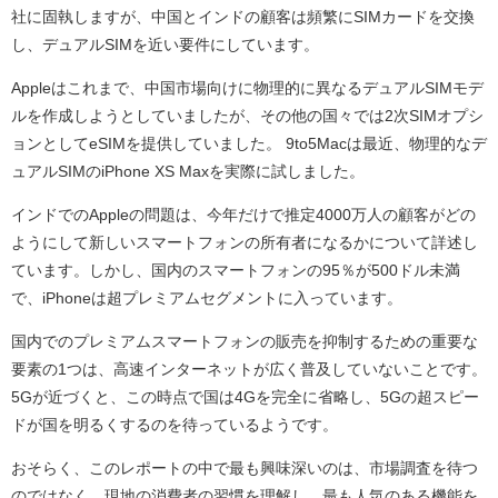
社に固執しますが、中国とインドの顧客は頻繁にSIMカードを交換
し、デュアルSIMを近い要件にしています。
Appleはこれまで、中国市場向けに物理的に異なるデュアルSIMモデ
ルを作成しようとしていましたが、その他の国々では2次SIMオプシ
ョンとしてeSIMを提供していました。 9to5Macは最近、物理的なデ
ュアルSIMのiPhone XS Maxを実際に試しました。
インドでのAppleの問題は、今年だけで推定4000万人の顧客がどの
ようにして新しいスマートフォンの所有者になるかについて詳述し
ています。しかし、国内のスマートフォンの95％が500ドル未満
で、iPhoneは超プレミアムセグメントに入っています。
国内でのプレミアムスマートフォンの販売を抑制するための重要な
要素の1つは、高速インターネットが広く普及していないことです。
5Gが近づくと、この時点で国は4Gを完全に省略し、5Gの超スピー
ドが国を明るくするのを待っているようです。
おそらく、このレポートの中で最も興味深いのは、市場調査を待つ
のではなく、現地の消費者の習慣を理解し、最も人気のある機能を