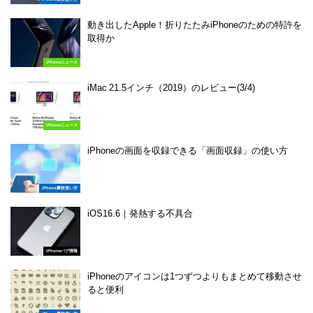
動き出したApple！折りたたみiPhoneのための特許を
取得か
iPhoneニュース
iMac 21.5インチ（2019）のレビュー(3/4)
iPhoneニュース
iPhoneの画面を収録できる「画面収録」の使い方
iPhone裏技使い方
iOS16.6｜発熱する不具合
iPhoneバグ情報
iPhoneのアイコンは1つずつよりもまとめて移動させ
ると便利