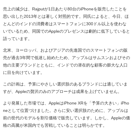
売上の減少は、Rajputが1日あたり80台のiPhoneを販売したことを
思い出した2013年とは著しく対照的です。同氏によると、今日、ほ
とんどのインドの消費者はスマートフォンに300ドル以上を使わな
いでいるため、同国でのAppleのプレゼンスは劇的に低下していると
語っています。
北米、ヨーロッパ、およびアジアの先進国でのスマートフォンの販
売が過去3年間で低迷し始めたため、アップルはサムスンおよびその
他の主要ブランドとともに、インドでの潜在的な顧客の膨大な人口
に目を向けています。
この計画は、予算にやさしい選択肢のあるブランドには適していま
すが、Appleの贅沢のみのアプローチは成果を上げていません。
より発展した市場では、AppleはiPhone XRを「予算の大きい」iPho
neとして位置づけました。さらに安い選択肢のために、アップルは
前の世代のモデルを割引価格で販売しています。しかし、Appleの価
格の高騰が米国内でも苦戦していることは明らかです。