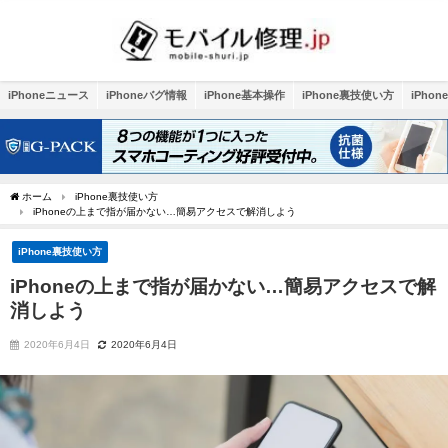
iPhoneニュース
iPhoneバグ情報
iPhone基本操作
iPhone裏技使い方
iPho
ホーム
iPhone裏技使い方
iPhoneの上まで指が届かない…簡易アクセスで解消しよう
iPhone裏技使い方
iPhoneの上まで指が届かない…簡易アクセスで解
消しよう
2020年6月4日
2020年6月4日