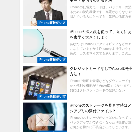
モードを切り替える方法
iPhoneの低電力モードは、バッテリーの
るための便利機能です。充電がなくなりや
悩んでいる人にとっても、気軽に低電力モード
iPhone裏技使い方
iPhoneの拡大鏡を使って、近くに
を素早く大きくしよう
あなたはiPhoneのアクティビティをどの
こなしていますか？iPhoneをより使いや
めの、カスタマイズでもあります。この...
iPhone裏技使い方
クレジットカードなしでAppleIDを
方法！
iPhoneで動画や音楽などをダウンロード
かと便利な機能が「AppleID」になります
的にはクレジットカードの登録がない...
iPhone裏技使い方
iPhoneのストレージを見直す時は
ジアプリの添付ファイル？
iPhoneのストレージがいっぱいになって
バックアップができなくなったり操作が重
ど何かと操作に不具合が出てしまいます。そん