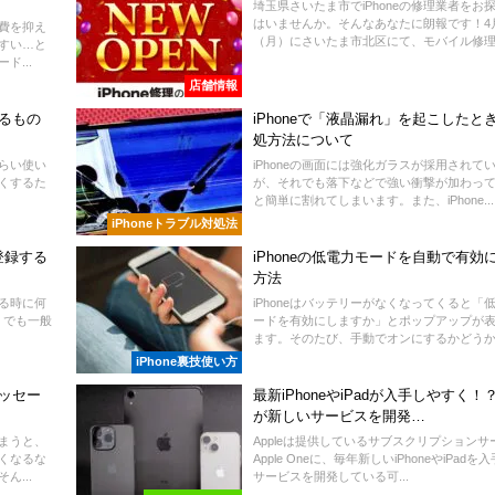
埼玉県さいたま市でiPhoneの修理業者をお
はいませんか。そんなあなたに朗報です！4
消費を抑え
（月）にさいたま市北区にて、モバイル修理..
すい…と
...
店舗情報
あるもの
iPhoneで「液晶漏れ」を起こしたと
処方法について
ぐらい使い
iPhoneの画面には強化ガラスが採用されて
すくするた
が、それでも落下などで強い衝撃が加わっ
と簡単に割れてしまいます。また、iPhone...
iPhoneトラブル対処法
登録する
iPhoneの低電力モードを自動で有効
方法
する時に何
iPhoneはバッテリーがなくなってくると「
。でも一般
ードを有効にしますか」とポップアップが
ます。そのたび、手動でオンにするかどうかを
iPhone裏技使い方
メッセー
最新iPhoneやiPadが入手しやすく！？A
が新しいサービスを開発…
しまうと、
Appleは提供しているサブスクリプションサ
くなるな
Apple Oneに、毎年新しいiPhoneやiPad
...
サービスを開発している可...