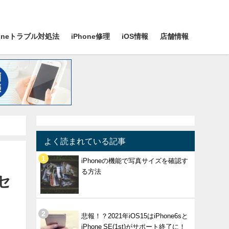
honeトラブル対処法
iPhone修理
iOS情報
店舗情報
よく読まれている記事
iPhoneの機能で写真サイズを確認す
る方法
セ
悲報！？2021年iOS15はiPhone6sと
iPhone SE(1st)がサポート終了に！