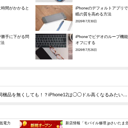
電に時間がかかると
iPhoneのデフォルトアプリ
眠の質を高める方法
2026年7月30日
面が勝手に下がる問
iPhoneでビデオのループ機
方法
オフにする
2026年7月26日
同梱品を無くしても！？iPhone12は◯◯ドル高くなるみたい…
ら低電力
新店情報「モバイル修理.jpさいたま