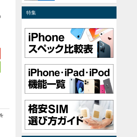
特集
の
。
を