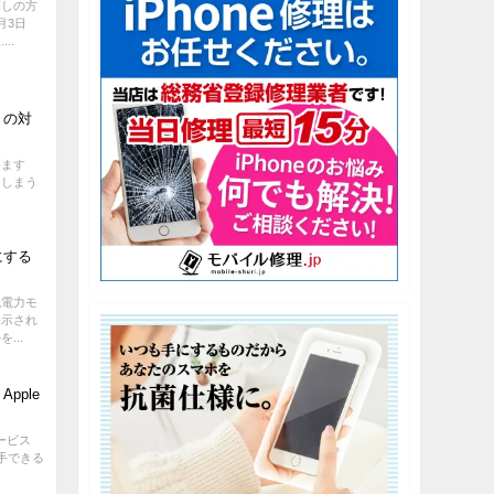
探しの方
月3日
..
きの対
います
てしまう
にする
低電力モ
表示され
...
pple
ービス
を入手できる