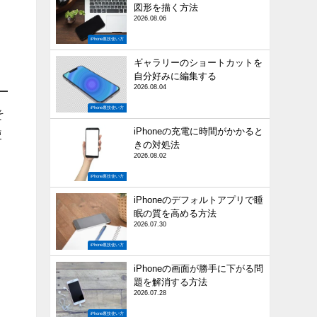
図形を描く方法
2026.08.06
iPhone裏技使い方
ギャラリーのショートカットを
自分好みに編集する
2026.08.04
iPhone裏技使い方
そ
iPhoneの充電に時間がかかると
使
きの対処法
2026.08.02
iPhone裏技使い方
iPhoneのデフォルトアプリで睡
眠の質を高める方法
2026.07.30
あ
iPhone裏技使い方
iPhoneの画面が勝手に下がる問
題を解消する方法
セ
2026.07.28
iPhone裏技使い方