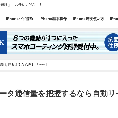
ル修理.jpにお任せください！
ス
iPhoneバグ情報
iPhone基本操作
iPhone裏技使い方
iP
信量を把握するなら自動リセット
ータ通信量を把握するなら自動リ
日