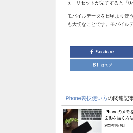
5. リセットが完了すると「
モバイルデータを日頃より使
も大切なことです。モバイル
Facebook
はてブ
iPhone裏技使い方
の関連記
iPhoneのメ
図形を描く方
2026年8月6日