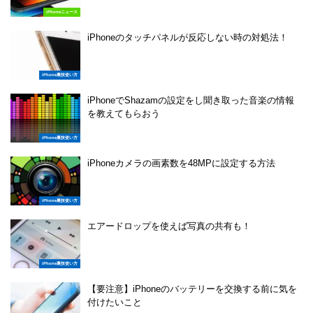
iPhoneニュース
iPhoneのタッチパネルが反応しない時の対処法！
iPhone裏技使い方
iPhoneでShazamの設定をし聞き取った音楽の情報
を教えてもらおう
iPhone裏技使い方
iPhoneカメラの画素数を48MPに設定する方法
iPhone裏技使い方
エアードロップを使えば写真の共有も！
iPhone裏技使い方
【要注意】iPhoneのバッテリーを交換する前に気を
付けたいこと