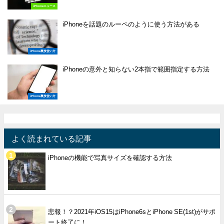
iPhoneニュース
iPhoneを話題のルーペのように使う方法がある
iPhone裏技使い方
iPhoneの意外と知らない2本指で範囲指定する方法
iPhone裏技使い方
よく読まれている記事
iPhoneの機能で写真サイズを確認する方法
悲報！？2021年iOS15はiPhone6sとiPhone SE(1st)がサポ
ート終了に！