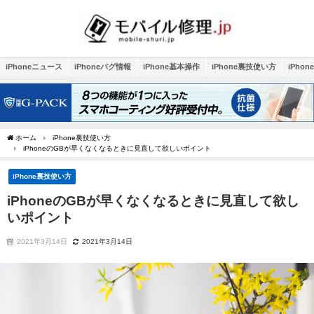
iPhoneニュース
iPhoneバグ情報
iPhone基本操作
iPhone裏技使い方
iPho
ホーム
iPhone裏技使い方
iPhoneのGBが早くなくなるときに見直して欲しいポイント
iPhone裏技使い方
iPhoneのGBが早くなくなるときに見直して欲し
いポイント
2021年3月14日
2021年3月14日