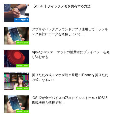
【iOS16】クイックメモを共有する方法
iPhone裏技使い方
アプリがバックグラウンドアプリ使用してトラッキ
ング会社にデータを送信している…
iPhoneニュース
Appleがマスマーケットの消費者にプライバシーを売
り込むかも
iPhoneニュース
折りたたみ式スマホが続々登場！iPhoneを折りたた
み式になるの？
iPhoneニュース
iOS 12が全デバイスの78％にインストール！iOS13
搭載機種も解析で判…
iPhoneニュース