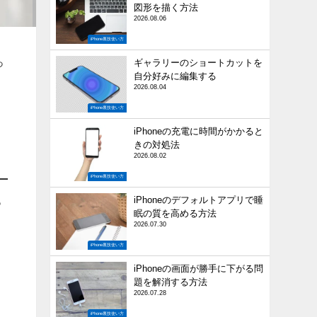
図形を描く方法
2026.08.06
iPhone裏技使い方
っ
ギャラリーのショートカットを
自分好みに編集する
2026.08.04
iPhone裏技使い方
iPhoneの充電に時間がかかると
きの対処法
2026.08.02
iPhone裏技使い方
iPhoneのデフォルトアプリで睡
っ
眠の質を高める方法
2026.07.30
iPhone裏技使い方
iPhoneの画面が勝手に下がる問
題を解消する方法
2026.07.28
iPhone裏技使い方