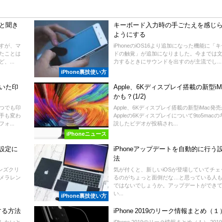
っと聞き
キーボード入力時の手ごたえを感じ
ようにする
ますが、マ
iPhoneのiOS16より追加になった機能に「
たことは
ドの触覚」が追加になりました。今までは
...
力するときにサウンドを出すのが主流でし...
iPhone裏技使い方
着いた印
Apple、6Kディスプレイ搭載の新型iM
かも？(1/2)
一つでも印
Apple、6Kディスプレイ搭載の新型iMac発
手も変わ
Appleの6Kディスプレイについて9to5mac
...
説したビデオが投稿され...
iPhoneニュース
設定に
iPhoneアップデートを自動的に行う
法
レンズクリ
気が付くと、新しいiOSが登場していてチェ
カメラレン
るのがちょっと面倒だな…と思っている人
ではないでしょうか。アップデートができ
い...
iPhone裏技使い方
有する方法
iPhone 2019のリーク情報まとめ（１