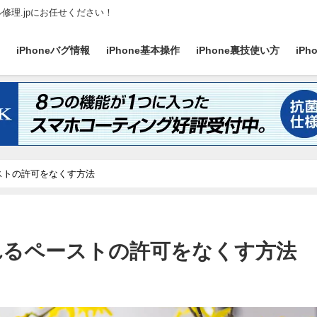
ル修理.jpにお任せください！
ス
iPhoneバグ情報
iPhone基本操作
iPhone裏技使い方
iP
ーストの許可をなくす方法
されるペーストの許可をなくす方法
日