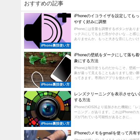
おすすめの記事
iPhoneのイコライザを設定しても
やすく好みに調整
iPhoneには音量を調整するボタンがあり
ックスにしてもまだ音が小さいな…と感じ
ありませんか。もっと大きな音にしたいけど、
iPhone裏技使い方
iPhoneの壁紙をダークにして落ち
象にする方法
iPhoneは毎日使うものだからこそ、壁紙
象が違って見えることもありますし使い勝
ってきます。専用のアプリを使わずに、デフォ
iPhone裏技使い方
レンズクリーニングを表示させない
する方法
iPhoneのiOS26より追加された機能に「
ーニング」があります。これはiPhoneの
ズが汚れている可能性があるときに...
iPhone裏技使い方
iPhoneのメモをgmailを使って共