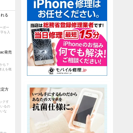
られる
キーボー
文字を入
ac発売
売かも？
の考えを概
設定方
ックす
もいるの
ていな
）