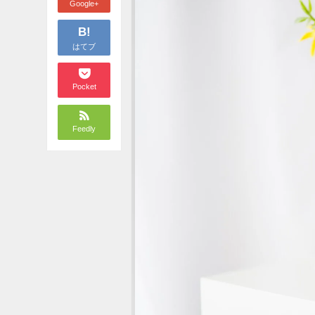
Google+
B!
はてブ
Pocket
Feedly