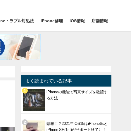
honeトラブル対処法
iPhone修理
iOS情報
店舗情報
よく読まれている記事
iPhoneの機能で写真サイズを確認す
る方法
悲報！？2021年iOS15はiPhone6sと
iPhone SE(1st)がサポート終了に！