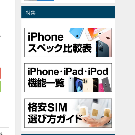
確
特集
。
で
を