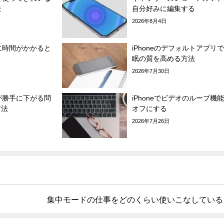
法
自分好みに編集する
2026年8月4日
電に時間がかかると
iPhoneのデフォルトアプリ
眠の質を高める方法
2026年7月30日
面が勝手に下がる問
iPhoneでビデオのループ機
方法
オフにする
2026年7月26日
集中モードの仕事をどのくらい使いこなしている