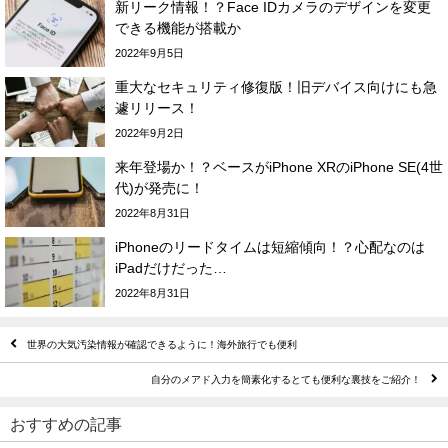
新リーク情報！？Face IDカメラのデザインを変更
できる機能が搭載か
2022年9月5日
重大なセキュリティ修復版！旧デバイス向けにも急
遽リリース！
2022年9月2日
来年登場か！？ベースがiPhone XRのiPhone SE(4世
代)が発売に！
2022年8月31日
iPhoneのリードタイムは短縮傾向！？心配なのは
iPadだけだった…
2022年8月31日
世界の大気汚染情報が確認できるように！海外旅行でも便利
自分のメアド入力を簡素化するとても便利な裏技をご紹介！
おすすめの記事