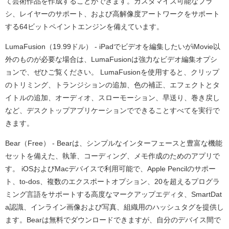
て芸術作品を作成することができます。カスタマイズ可能なブラ
シ、レイヤーのサポート、および高解像度アートワークをサポート
する64ビットペイントエンジンを備えています。
LumaFusion（19.99ドル） - iPadでビデオを編集したいがiMovie以
外のものが必要な場合は、LumaFusionは強力なビデオ編集オプシ
ョンで、ぜひご覧ください。 LumaFusionを使用すると、クリップ
のトリミング、トランジションの追加、色の補正、エフェクトとタ
イトルの追加、オーディオ、スローモーション、早送り、巻き戻し
など、デスクトップアプリケーションでできることすべてを実行で
きます。
Bear（Free） - Bearは、シンプルなインターフェースと豊富な機能
セットを備えた、執筆、コーディング、メモ作成のためのアプリで
す。 iOSおよびMacデバイスで利用可能で、Apple Pencilのサポー
ト、to-dos、複数のエクスポートオプション、20を超えるプログラ
ミング言語をサポートする高度なマークアップエディタ、SmartDat
a認識、インライン画像および写真、組織用のハッシュタグを提供し
ます。Bearは無料でダウンロードできますが、自分のデバイス間で