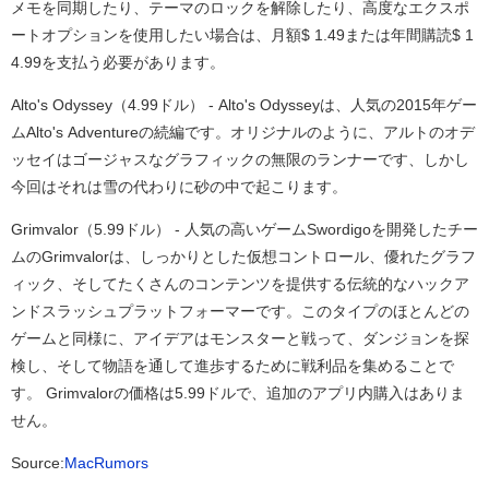
メモを同期したり、テーマのロックを解除したり、高度なエクスポ
ートオプションを使用したい場合は、月額$ 1.49または年間購読$ 1
4.99を支払う必要があります。
Alto's Odyssey（4.99ドル） - Alto's Odysseyは、人気の2015年ゲー
ムAlto's Adventureの続編です。オリジナルのように、アルトのオデ
ッセイはゴージャスなグラフィックの無限のランナーです、しかし
今回はそれは雪の代わりに砂の中で起こります。
Grimvalor（5.99ドル） - 人気の高いゲームSwordigoを開発したチー
ムのGrimvalorは、しっかりとした仮想コントロール、優れたグラフ
ィック、そしてたくさんのコンテンツを提供する伝統的なハックア
ンドスラッシュプラットフォーマーです。このタイプのほとんどの
ゲームと同様に、アイデアはモンスターと戦って、ダンジョンを探
検し、そして物語を通して進歩するために戦利品を集めることで
す。 Grimvalorの価格は5.99ドルで、追加のアプリ内購入はありま
せん。
Source:
MacRumors