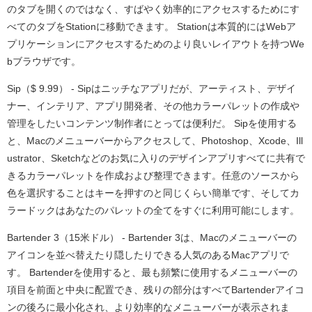
のタブを開くのではなく、すばやく効率的にアクセスするためにす
べてのタブをStationに移動できます。 Stationは本質的にはWebア
プリケーションにアクセスするためのより良いレイアウトを持つWe
bブラウザです。
Sip（$ 9.99） - Sipはニッチなアプリだが、アーティスト、デザイ
ナー、インテリア、アプリ開発者、その他カラーパレットの作成や
管理をしたいコンテンツ制作者にとっては便利だ。 Sipを使用する
と、Macのメニューバーからアクセスして、Photoshop、Xcode、Ill
ustrator、Sketchなどのお気に入りのデザインアプリすべてに共有で
きるカラーパレットを作成および整理できます。任意のソースから
色を選択することはキーを押すのと同じくらい簡単です、そしてカ
ラードックはあなたのパレットの全てをすぐに利用可能にします。
Bartender 3（15米ドル） - Bartender 3は、Macのメニューバーの
アイコンを並べ替えたり隠したりできる人気のあるMacアプリで
す。 Bartenderを使用すると、最も頻繁に使用するメニューバーの
項目を前面と中央に配置でき、残りの部分はすべてBartenderアイコ
ンの後ろに最小化され、より効率的なメニューバーが表示されま