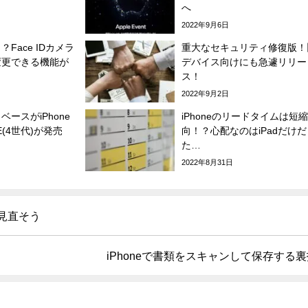
へ
2022年9月6日
Face IDカメラ
重大なセキュリティ修復版！
変更できる機能が
デバイス向けにも急遽リリー
ス！
2022年9月2日
ースがiPhone
iPhoneのリードタイムは短
SE(4世代)が発売
向！？心配なのはiPadだけだ
た…
2022年8月31日
を見直そう
iPhoneで書類をスキャンして保存する裏