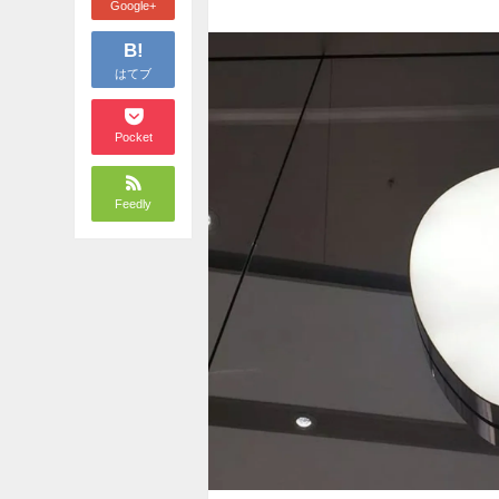
Google+
B!
はてブ
Pocket
Feedly