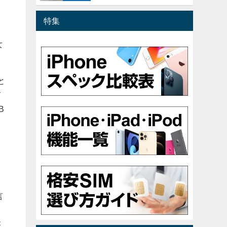
特集
女
と
て
B
ド
言
と
が