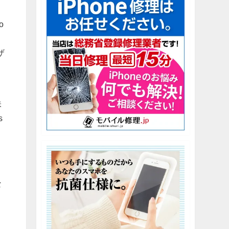
o
ザ
味
s
な