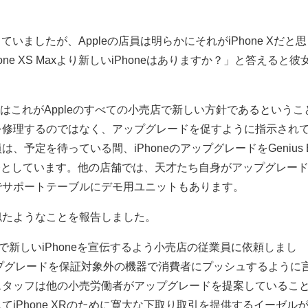
に持っていましたが、Appleの店員は明らかにそれがiPhone Xだと思
ne XS Maxより新しいiPhoneはありますか？」と答えると彼
acはこれがAppleのすべての小売店で新しい方針であるというこ
を修理するのではなく、アップグレードを促すように指示され
、予定を待っている間、iPhoneのアップグレードをGenius 
務としています。他の店舗では、天才たち自身がアップグレー
でサポートテーブルにデモ用ユニットもあります。
似たようなことを報告しました。
法で新しいiPhoneを宣伝するよう小売店の従業員に依頼しまし
アップグレードを保証対象外の機器で消費者にプッシュするように
スタッフは他の小売労働者がアップグレードを提案しているこ
iPhone XRのために寛大な下取り取引を提供するイーゼル