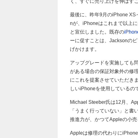
く、すぐに売り上げを伸ばす
最後に、昨年9月のiPhone X
nが、iPhoneはこれまで
と宣伝しました。既存の
iPho
ーに促すことは、Jackso
げかけます。
アップグレードを実施しても
がある場合の保証対象外の修理の
にこれを提案させていただきまし
しいiPhoneを使用してい
Michael Steeber氏は12
「うまく行っていない」と書
推進力が、かつてAppleの
Appleは修理の代わりにiP