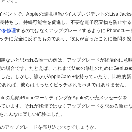
ことです。
Sイベントで、Appleの環境担当バイスプレジデントのLisa Jacks
以上に長持ちし、持続可能性を促進し、不要な電子廃棄物を防止する
neを修理
するのではなくアップグレードするようにiPhoneユー
nのピッチに完全に反するものであり、彼女が言ったことに疑問を投
問題ないと思われる唯一の例は、アップグレードが経済的に意
場合です。たとえば、これまでMacの修理のためにGeniuse
た。しかし、誰かがAppleCare +を持っていたり、比較的新
るのであれば、彼らはまったくピッチされるべきではありません。
月、Appleの店頭iPhoneマーケティングがAppleの小売メッセージを
いています。それが修理ではなくアップグレードを求める新た
小売をこんなに楽しい経験にした。
honeのアップグレードを売り込むべきでしょうか。