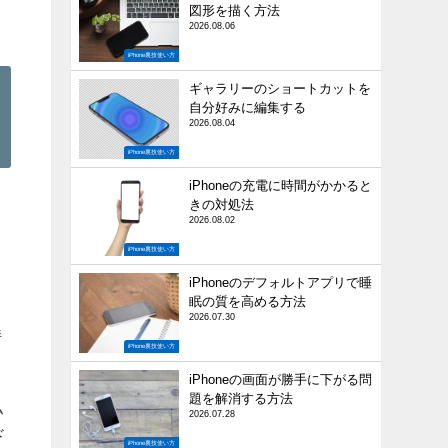
図形を描く方法
2026.08.06
iPhone裏技使い方
ギャラリーのショートカットを
自分好みに編集する
2026.08.04
iPhone裏技使い方
iPhoneの充電に時間がかかると
きの対処法
は
2026.08.02
iPhone裏技使い方
iPhoneのデフォルトアプリで睡
眠の質を高める方法
2026.07.30
持
iPhone裏技使い方
iPhoneの画面が勝手に下がる問
題を解消する方法
私
2026.07.28
ド
iPhone裏技使い方