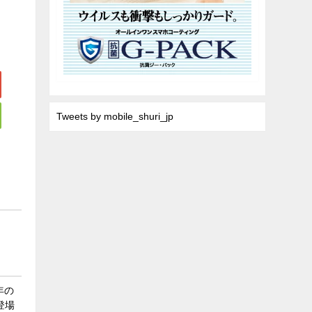
Tweets by mobile_shuri_jp
年の
)登場