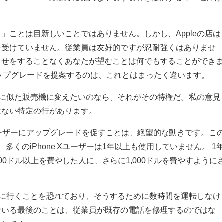
」ことは目新しいことではありません。しかし、Appleの店は
を受けていません。従業員は友好的ですが忍耐強くはありませ
らせをすることなくあなたが望むことは何でもすることができ
のアップグレードを提案するのは、これとはまったく違います。
売店に似た販売機に変えたいのなら、それがその特権だ。私の意見
はない特定の行があります。
のユーザーにアップグレードを促すことは、絶望的な動きです。こ
多くのiPhone Xユーザーは1年以上も使用していません。 1
,000ドル以上を費やした人に、さらに1,000ドルを費やすように
の店に行くことを恐れており、そうするために数時間を運転しなけ
でいる最後のことは、従業員が既存の電話を修理するのではな