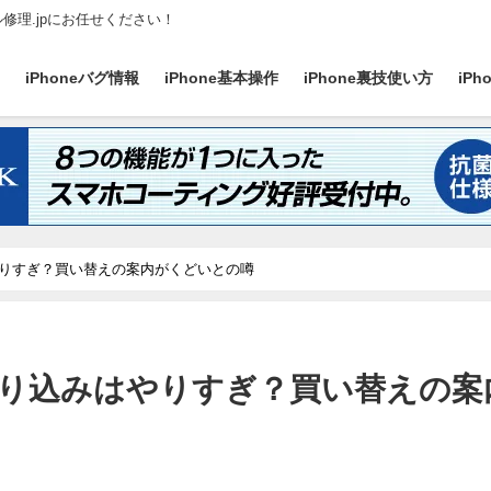
ル修理.jpにお任せください！
ス
iPhoneバグ情報
iPhone基本操作
iPhone裏技使い方
iP
みはやりすぎ？買い替えの案内がくどいとの噂
one売り込みはやりすぎ？買い替えの案
日