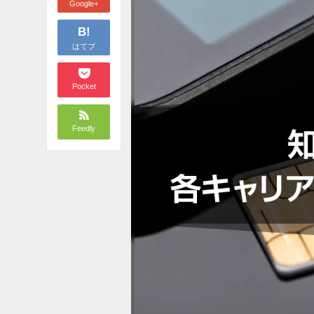
Google+
B!
はてブ
Pocket
Feedly