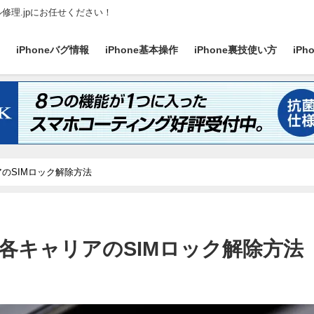
ル修理.jpにお任せください！
ス
iPhoneバグ情報
iPhone基本操作
iPhone裏技使い方
iP
のSIMロック解除方法
各キャリアのSIMロック解除方法
日