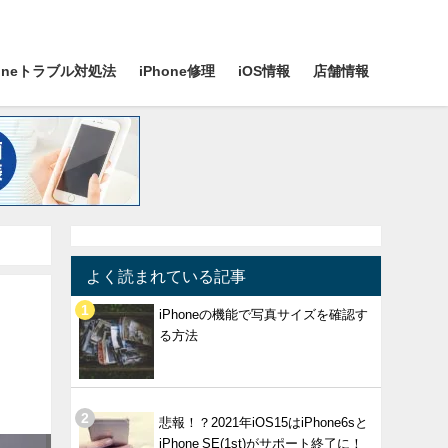
honeトラブル対処法
iPhone修理
iOS情報
店舗情報
よく読まれている記事
iPhoneの機能で写真サイズを確認す
る方法
悲報！？2021年iOS15はiPhone6sと
iPhone SE(1st)がサポート終了に！