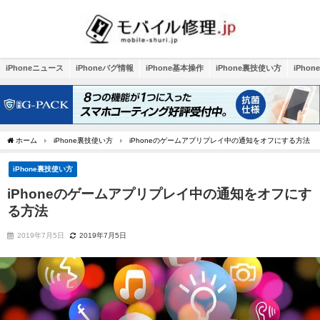
iPhoneニュース
iPhoneバグ情報
iPhone基本操作
iPhone裏技使い方
iPho
ホーム
iPhone裏技使い方
iPhoneのゲームアプリプレイ中の通知をオフにする方法
iPhone裏技使い方
iPhoneのゲームアプリプレイ中の通知をオフにす
る方法
2019年7月5日
2019年7月5日