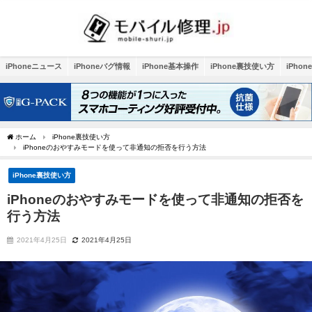
iPhoneニュース
iPhoneバグ情報
iPhone基本操作
iPhone裏技使い方
iPho
ホーム
iPhone裏技使い方
iPhoneのおやすみモードを使って非通知の拒否を行う方法
iPhone裏技使い方
iPhoneのおやすみモードを使って非通知の拒否を
行う方法
2021年4月25日
2021年4月25日