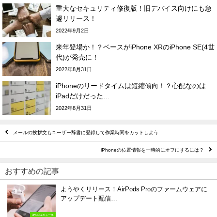
重大なセキュリティ修復版！旧デバイス向けにも急
遽リリース！
2022年9月2日
来年登場か！？ベースがiPhone XRのiPhone SE(4世
代)が発売に！
2022年8月31日
iPhoneのリードタイムは短縮傾向！？心配なのは
iPadだけだった…
2022年8月31日
メールの挨拶文もユーザー辞書に登録して作業時間をカットしよう
iPhoneの位置情報を一時的にオフにするには？
おすすめの記事
ようやくリリース！AirPods Proのファームウェアに
アップデート配信…
iPhoneニュース