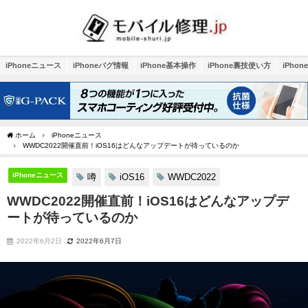
iPhoneニュース
iPhoneバグ情報
iPhone基本操作
iPhone裏技使い方
iPho
ホーム
iPhoneニュース
WWDC2022開催直前！iOS16はどんなアップデートが待っているのか
iPhoneニュース
噂
iOS16
WWDC2022
WWDC2022開催直前！iOS16はどんなアップデ
ートが待っているのか
2022年6月2日
2022年6月7日