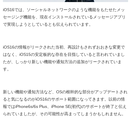
iOS16
では、ソーシャルネットワークのような機能をもたせたメッ
セージング機能を、現在インストールされているメッセージアプリ
で実現しようとしているとも伝えられています。
iOS16
の情報がリークされた当初、再設計もされずおおきな変更で
はなく、
iOS15
の安定板的な存在を目指していると言われていまし
たが、しっかり新しい機能や通知方法の追加がリークされていま
す。
新しい機能や通知方法など、
OS
の根幹的な部分がアップデートされ
ると気になるのが
iOS16
のサポート範囲になってきます。以前の情
報では
iPhone6s/6s Plus
、
iPhone SE(
初代
)
のサポートが終了と伝え
られていましたが、その可能性が高まってしまうかもしれません。