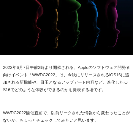
2022
年
6
月
7
日午前
2
時より開催される、
Apple
のソフトウェア開発者
向けイベント「
WWDC2022
」は、今秋にリリースされる
iOS16
に追
加される新機能や、目玉となるアップデート内容など、進化した
iO
S16
でどのような体験ができるのかを発表する場です。
WWDC2022
開催直前で、以前リークされた情報から変わったことが
ないか、ちょっとチェックしてみたいと思います。