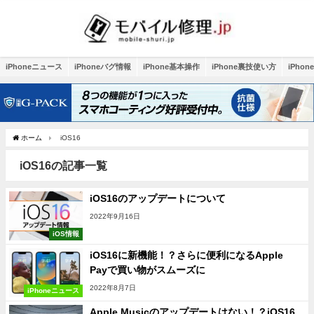
iPhoneニュース
iPhoneバグ情報
iPhone基本操作
iPhone裏技使い方
iPho
ホーム
iOS16
iOS16の記事一覧
iOS16のアップデートについて
2022年9月16日
iOS情報
iOS16に新機能！？さらに便利になるApple
Payで買い物がスムーズに
2022年8月7日
iPhoneニュース
Apple Musicのアップデートはない！？iOS16