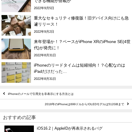
できる機能が搭載か
2022年9月5日
重大なセキュリティ修復版！旧デバイス向けにも急
遽リリース！
2022年9月2日
来年登場か！？ベースがiPhone XRのiPhone SE(4世
代)が発売に！
2022年8月31日
iPhoneのリードタイムは短縮傾向！？心配なのは
iPadだけだった…
2022年8月31日
iPhoneのメールで引用文を非表示にする方法とは
2018年のiPhoneは699ドルから!OLEDモデルは512GBまで
おすすめの記事
iOS16.2｜AppleIDが再表示されるバグ