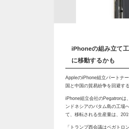
iPhoneの組み立て
に移動するかも
AppleのiPhone組立パー
国と中国の貿易紛争を回避す
iPhone組立会社のPegat
ンドネシアのバタム島の工場
て、移転される生産量は、20
「トランプ西会議はペガトロ