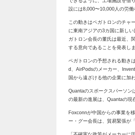
できるように、工場施設を借
設には8,000〜10,000人
この動きはペガトロンのチャールズ・リ
に東南アジアの3カ国に新し
ガトロン会長の董氏は最近、
する意向であることを発表し
ペガトロンの予想される動きは、ア
d、AirPodsのメーカー、In
国から遠ざける他の企業に加
Quantaのスポークスパー
の最新の進展は、Quanta
Foxconnが中国からの事業を
ー・グー会長は、貿易緊張が「
「不確実な政策がメーカーに圧