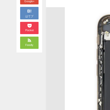
Google+
B!
はてブ
Pocket
Feedly