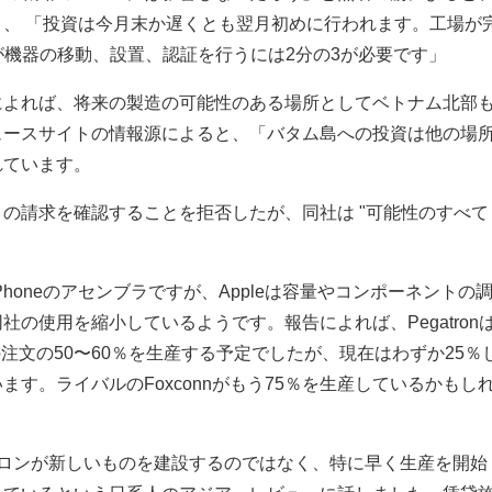
、 「投資は今月末か遅くとも翌月初めに行われます。工場が
onが機器の移動、設置、認証を行うには2分の3が必要です」
によれば、将来の製造の可能性のある場所としてベトナム北部
ュースサイトの情報源によると、「バタム島への投資は他の場
れています。
の請求を確認することを拒否したが、同社は "可能性のすべて
なiPhoneのアセンブラですが、Appleは容量やコンポーネントの
の使用を縮小しているようです。報告によれば、Pegatron
ての注文の50〜60％を生産する予定でしたが、現在はわずか25％
す。ライバルのFoxconnがもう75％を生産しているかもし
トロンが新しいものを建設するのではなく、特に早く生産を開始