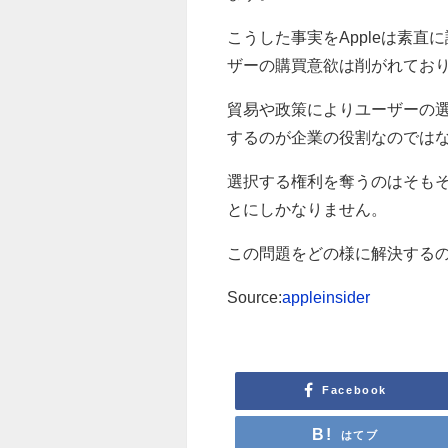
こうした事実をAppleは素直
ザーの購買意欲は削がれてお
貿易や政策によりユーザーの
するのが企業の役割なのでは
選択する権利を奪うのはそも
とにしかなりません。
この問題をどの様に解決する
Source:
appleinsider
Facebook
はてブ