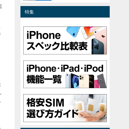
完
特集
も
所
調
は
し
れ