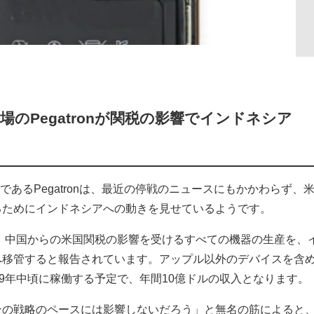
工場のPegatronが関税の影響でインドネシア
トナーであるPegatronは、最近の停戦のニュースにもかかわらず、
るためにインドネシアへの動きを見せているようです。
ronは、中国からの米国関税の影響を受けるすべての機器の生産を、
へ移管すると報告されています。アップル以外のデバイスを含
19年中頃に稼働する予定で、年間10億ドルの収入となります。
ンの戦略のペースには影響しないだろう」と無名の筋によると