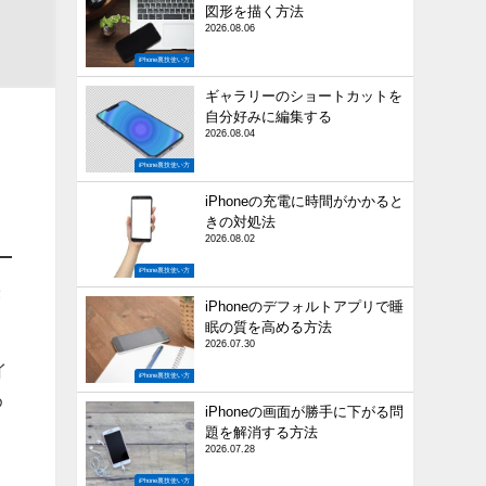
図形を描く方法
2026.08.06
iPhone裏技使い方
ギャラリーのショートカットを
自分好みに編集する
2026.08.04
iPhone裏技使い方
iPhoneの充電に時間がかかると
きの対処法
2026.08.02
iPhone裏技使い方
米
iPhoneのデフォルトアプリで睡
眠の質を高める方法
2026.07.30
イ
iPhone裏技使い方
め
iPhoneの画面が勝手に下がる問
題を解消する方法
2026.07.28
、
iPhone裏技使い方