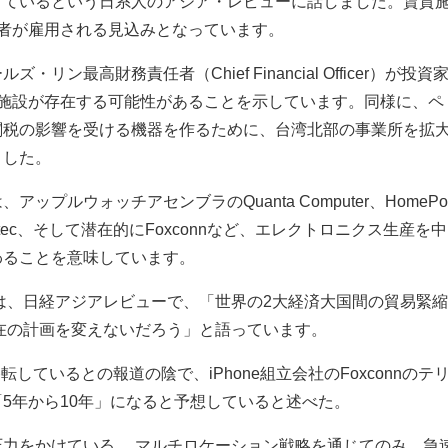
りているという日系人のアジア・レビューに話しました。賃貸
の労働者が雇用される見込みとなっています。
ン最高財務責任者（Chief Financial Officer）が投資
い施設が存在する可能性があることを示しています。同様に、ペ
関税の影響を受ける機器を作るために、台湾北部の事業所を拡
ました。
ップルウォッチアセンブラのQuanta Computer、HomeP
ventec、そして潜在的にFoxconnなど、エレクトロニクス生産を中
わることを意味しています。
ソンは、日経アジアレビューで、「世界の2大経済大国間の貿易緊
の現在の計画を変えないだろう」と語っています。
移転しているとの報道の陰で、iPhone組立会社のFoxconnのテ
5年から10年」になると予想していると述べた。
力をかけている。 マルチロ​​ケーション戦略を通じてのみ、急