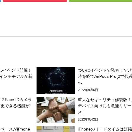
シャルイベント開催！
ついにイベントで発表！？3
6.7インチモデルが新
時を経てAirPods Pro(2世代
へ
2022年9月6日
Face IDカメラ
重大なセキュリティ修復版！
変更できる機能が
デバイス向けにも急遽リリー
ス！
2022年9月2日
ースがiPhone
iPhoneのリードタイムは短