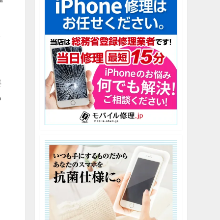
し
要
あ
り