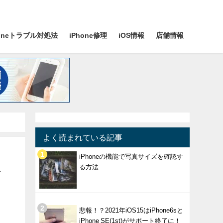
honeトラブル対処法
iPhone修理
iOS情報
店舗情報
よく読まれている記事
iPhoneの機能で写真サイズを確認す
る方法
イ
悲報！？2021年iOS15はiPhone6sと
iPhone SE(1st)がサポート終了に！