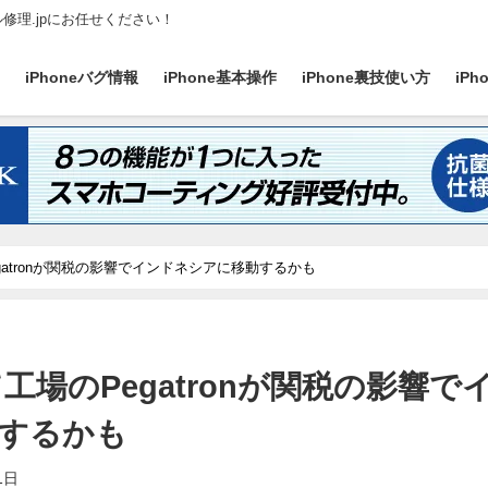
ル修理.jpにお任せください！
ス
iPhoneバグ情報
iPhone基本操作
iPhone裏技使い方
iP
egatronが関税の影響でインドネシアに移動するかも
て工場のPegatronが関税の影響で
するかも
1日