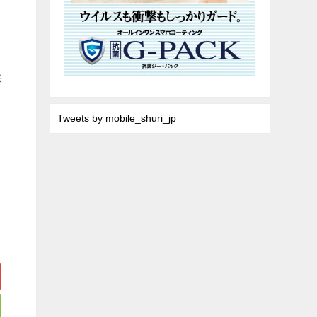
ー
供
Tweets by mobile_shuri_jp
こ