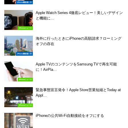
iPhone裏技使い方
Apple Watch Series 4徹底レビュー！美しいデザイン
と機能に…
iPhoneニュース
海外に行ったときにiPhoneの高額請求？ローミング
オフの存在
iPhone裏技使い方
Apple TVのコンテンツをSamsung TVで再生可能
に！AirPla…
iPhoneニュース
緊急事態宣言発令！Apple Store営業短縮とToday at
Appl…
iPhoneニュース
iPhoneの公共Wi-Fi自動接続をオフにする