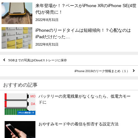
来年登場か！？ベースがiPhone XRのiPhone SE(4世
代)が発売に！
2022年8月31日
iPhoneのリードタイムは短縮傾向！？心配なのは
iPadだけだった…
2022年8月31日
5GBまでの写真はiCloudストレージに保存
iPhone 2019のリーク情報まとめ（１）
おすすめの記事
バッテリーの充電残量がなくなったら、低電力モー
ドに
iPhone裏技使い方
おやすみモード中の着信を拒否する設定方法