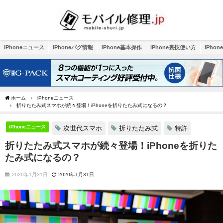
iPhoneニュース
iPhoneバグ情報
iPhone基本操作
iPhone裏技使い方
iPho
ホーム
iPhoneニュース
折りたたみ式スマホが続々登場！iPhoneを折りたたみ式になるの？
iPhoneニュース
次世代スマホ
折りたたみ式
特許
折りたたみ式スマホが続々登場！iPhoneを折りた
たみ式になるの？
2020年1月31日
2020年1月31日