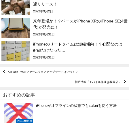
遽リリース！
2022年9月2日
来年登場か！？ベースがiPhone XRのiPhone SE(4世
代)が発売に！
2022年8月31日
iPhoneのリードタイムは短縮傾向！？心配なのは
iPadだけだった…
2022年8月31日
AirPods Proのファームウェアアップデートはいつ！？
新店情報「モバイル修理.jp長岡店」
おすすめの記事
iPhoneがオフラインの状態でもsafariを使う方法
iPhone裏技使い方