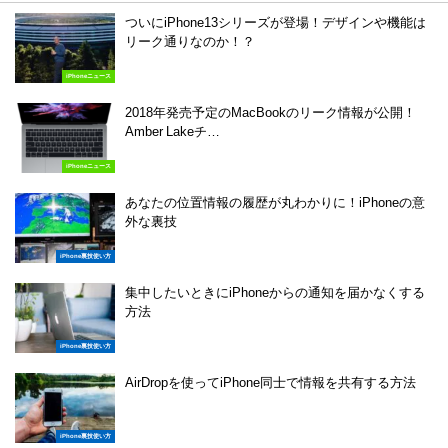
ついにiPhone13シリーズが登場！デザインや機能は
リーク通りなのか！？
iPhoneニュース
2018年発売予定のMacBookのリーク情報が公開！
Amber Lakeチ…
iPhoneニュース
あなたの位置情報の履歴が丸わかりに！iPhoneの意
外な裏技
iPhone裏技使い方
集中したいときにiPhoneからの通知を届かなくする
方法
iPhone裏技使い方
AirDropを使ってiPhone同士で情報を共有する方法
iPhone裏技使い方