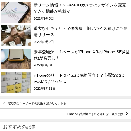
新リーク情報！？Face IDカメラのデザインを変更
できる機能が搭載か
2022年9月5日
重大なセキュリティ修復版！旧デバイス向けにも急
遽リリース！
2022年9月2日
来年登場か！？ベースがiPhone XRのiPhone SE(4世
代)が発売に！
2022年8月31日
iPhoneのリードタイムは短縮傾向！？心配なのは
iPadだけだった…
2022年8月31日
定期的にキーボードの変換学習のリセットを
iPhoneの計算機で意外と知らない裏技とは
おすすめの記事