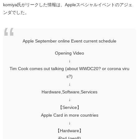
komiya氏がリークした情報は、Appleスペシャルイベントのアジェ
ンダでした。
Apple September online Event current schedule
Opening Video
↓
Tim Cook comes out talking (about WWDC20? or corona viru
s?)
↓
Hardware,Software,Services
↓
【Service】
Apple Card in more countries
↓
【Hardware】
iPad (gen8)