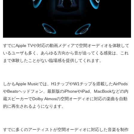
すでに
Apple TV
や対応の動画メディアで空間オーディオを体験して
いるユーザも多く、あらゆる方向から音が迫ってくる感覚は、これ
まで体験したことがない臨場感を提供してくれます。
しかも
Apple Music
では、
H1
チップや
W1
チップを搭載した
AirPods
や
Beats
ヘッドフォン、最新版の
iPhone
や
iPad
、
MacBook
などの内
蔵スピーカーで
Dolby Atmos
の空間オーディオに対応の楽曲を自動
的に再生されるようになります。
すでに多くのアーティストが空間オーディオに対応した音楽を制作