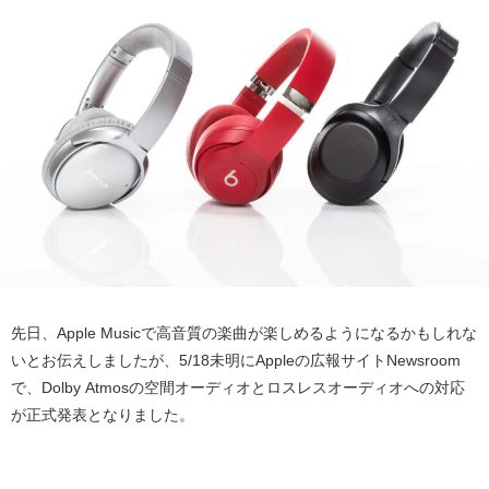
先日、
Apple Music
で高音質の楽曲が楽しめるようになるかもしれな
いとお伝えしましたが、
5/18
未明に
Apple
の広報サイト
Newsroom
で、
Dolby Atmos
の空間オーディオとロスレスオーディオへの対応
が正式発表となりました。