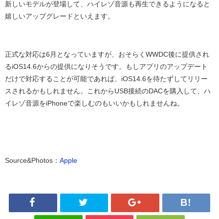
新しいモデルが登場して、ハイレゾ音源も再生できるようになると
嬉しいアップグレードといえます。
正式な対応は
6
月となっていますが、おそらく
WWDC
後に提供され
る
iOS14.6
からの提供になりそうです。もしアプリのアップデート
だけで対応することが可能であれば、
iOS14.6
を待たずしてリリー
スされるかもしれません。これから
USB
接続の
DAC
を購入して、ハ
イレゾ音源を
iPhone
で楽しむのもいいかもしれませんね。
Source&Photos
：
Apple