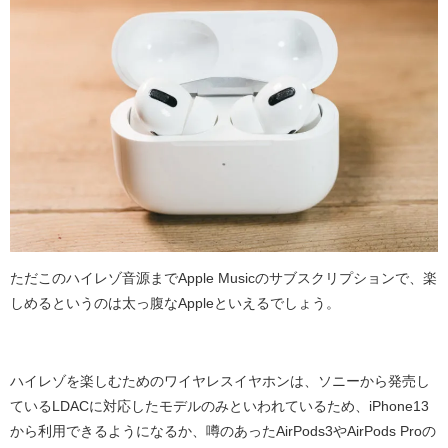
ただこのハイレゾ音源まで
Apple Music
のサブスクリプションで、楽
しめるというのは太っ腹な
Apple
といえるでしょう。
ハイレゾを楽しむためのワイヤレスイヤホンは、ソニーから発売し
ている
LDAC
に対応したモデルのみといわれているため、
iPhone13
から利用できるようになるか、噂のあった
AirPods3
や
AirPods Pro
の