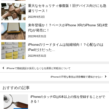
重大なセキュリティ修復版！旧デバイス向けにも急
遽リリース！
2022年9月2日
来年登場か！？ベースがiPhone XRのiPhone SE(4世
代)が発売に！
2022年8月31日
iPhoneのリードタイムは短縮傾向！？心配なのは
iPadだけだった…
2022年8月31日
iPhoneで指紋認証が反応しなくなる原因と対処法について
iPhoneの不明な着信は消音機能で通知させない
おすすめの記事
iPhoneのタッチIDは6本以上の指を登録することがで
きる！