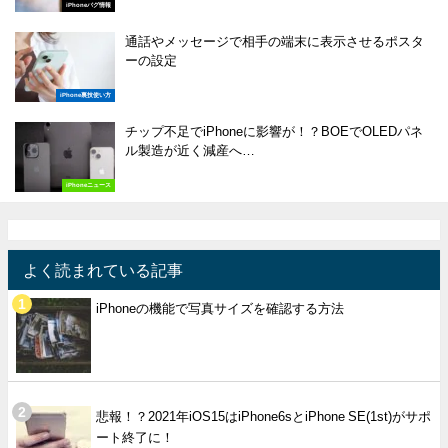
iPhoneバグ情報
通話やメッセージで相手の端末に表示させるポスタ
ーの設定
iPhone裏技使い方
チップ不足でiPhoneに影響が！？BOEでOLEDパネ
ル製造が近く減産へ…
iPhoneニュース
よく読まれている記事
iPhoneの機能で写真サイズを確認する方法
悲報！？2021年iOS15はiPhone6sとiPhone SE(1st)がサポ
ート終了に！