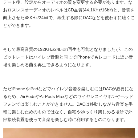
デート後、設定からオーディオの質を変更する必要があります。な
おロスレスオーディオのレベルは
CD
品質
(44.1KHz/16bit)
と、音質を
向上させた
48KHz/24bit
で、再生する際に
DAC
などを使わずに聴くこ
とができます。
そして最高音質の
192KHz/24bit
の再生も可能となりましたが、この
ビットレートはハイレゾ音源と同じで
iPhone
でもレコードに近い音
場を楽しめる曲を再生できるようになります。
ただ
iPhone
や
iPad
などでハイレゾ音源を楽しむには
DAC
が必要にな
るため、
AirPods
や
AirPods Max
などのワイヤレスイヤホンやヘッド
フォンでは楽しむことができません。
DAC
は移動しながら音楽を手
軽に楽しむためのものではなく、自宅やゆっくり楽しめる場所で外
部接続装置を使って音楽を楽しむ時に利用するものになります。