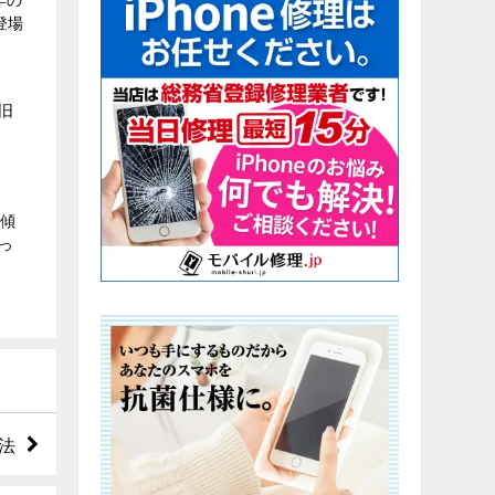
)登場
旧
縮傾
っ
法