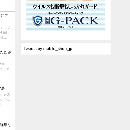
検知ア
するアプ
検知し
は修正
Tweets by mobile_shuri_jp
りたたみ
スマート
a社から市
方法
ぐに対応
いのでは
...
り詳細な