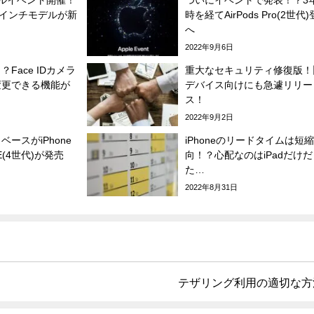
6.7インチモデルが新
時を経てAirPods Pro(2世代
へ
2022年9月6日
Face IDカメラ
重大なセキュリティ修復版！
変更できる機能が
デバイス向けにも急遽リリー
ス！
2022年9月2日
ースがiPhone
iPhoneのリードタイムは短
SE(4世代)が発売
向！？心配なのはiPadだけだ
た…
2022年8月31日
テザリング利用の適切な方