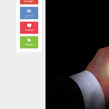
Google+
B!
はてブ
Pocket
Feedly