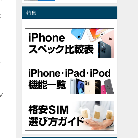
特集
設
な
。
な
よ
よ