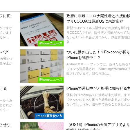
フに変
政府に非難！コロナ陽性者との接触
プリCOCOAは最新OSに未対応だ
ずかですが
新型コロナウイルス陽性者との接触を検知
ています
リCOCOAですが、陽性者と接触があっても
...
ないという不具合が見つかり、厚生労働省
版...
iPhoneニュース
るバグ
ついに動き出した！？Foxconnが折
iPhoneを試験中！？
動作が重たく
告が上が
Androidスマートフォンでは、折りたためる
フォンも製品化され、SamsungやMotorol
販されています。賛否両論は...
iPhoneニュース
つける
iPhoneで運転中だと相手に知らせる
運転中にiPhoneあてに連絡が来た場合、す
できないのもあり困った経験がある人も多
メールもあ
ないでしょうか。運転中であることを伝えたい
とどれが
...
iPhone裏技使い方
させな
【iOS16】iPhoneの天気アプリでよ