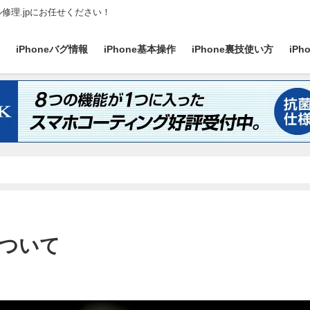
ル修理.jpにお任せください！
ス
iPhoneバグ情報
iPhone基本操作
iPhone裏技使い方
iP
3について
日