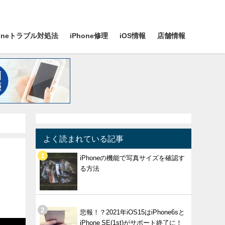
honeトラブル対処法
iPhone修理
iOS情報
店舗情報
よく読まれている記事
iPhoneの機能で写真サイズを確認す
る方法
悲報！？2021年iOS15はiPhone6sと
iPhone SE(1st)がサポート終了に！