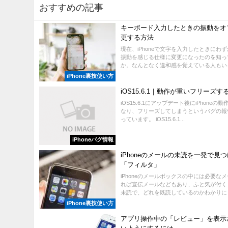
おすすめの記事
キーボード入力したときの振動をオ
更する方法
現在、iPhoneで文字を入力したときにわ
振動を感じる仕様に変更になったのを知っ
か。なんとなく違和感を覚えている人もいるか
iPhone裏技使い方
iOS15.6.1｜動作が重いフリーズす
iOS15.6.1にアップデート後にiPhoneの
なり、フリーズしてしまうというバグの報
っています。 iOS15.6.1...
iPhoneバグ情報
iPhoneのメールの未読を一発で見
「フィルタ」
iPhoneのメールボックスの中には必要な
れば宣伝メールなどもあり、ふと気が付く
未読で、どれを既読しているのかわかりにくく
iPhone裏技使い方
アプリ操作中の「レビュー」を表示