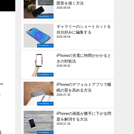
図形を描く方法
2026.08.06
iPhone裏技使い方
ギャラリーのショートカットを
自分好みに編集する
2026.08.04
iPhone裏技使い方
iPhoneの充電に時間がかかると
きの対処法
2026.08.02
iPhone裏技使い方
iPhoneのデフォルトアプリで睡
眠の質を高める方法
み
2026.07.30
iPhone裏技使い方
iPhoneの画面が勝手に下がる問
題を解消する方法
2026.07.28
負
iPhone裏技使い方