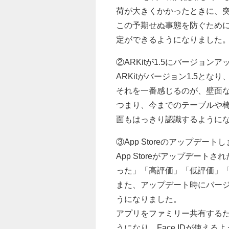
荷が大きくかかったときに、
この予期せぬ事態を防ぐため
定ができるようになりました
②ARKitが1.5にバージョン
ARKitがバージョン1.5と
それを一番感じるのが、壁面
つまり、今までのテーブルや
面もはっきり認識するように
③App Storeのアップデート
App Storeがアップデー
った」「高評価」「低評価」
また、アップデート時にバー
うになりました。
アプリをファミリー共有する
うになり、Face IDが使え