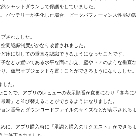
突然シャットダウンして保護をしていました。
に、バッテリーが劣化した場合、ピークパフォーマンス性能の
。
アップされました。
なり、空間認識制度がかなり改善されました。
など床に対しての垂直を認識できるようになったことです。
椅子などが置いてある水平な面に加え、壁やドアのような垂直
なり、仮想オブジェクトを置くことができるようになりました
しました。
トされたことで、アプリのレビューの表示順番が変更になり「参考に
「最新」と並び替えることができるようになりました。
ジョン番号とダウンロードファイルのサイズなどが表示される
ために、アプリ購入時に「承認と購入のリクエスト」ができる
るように修正されました。