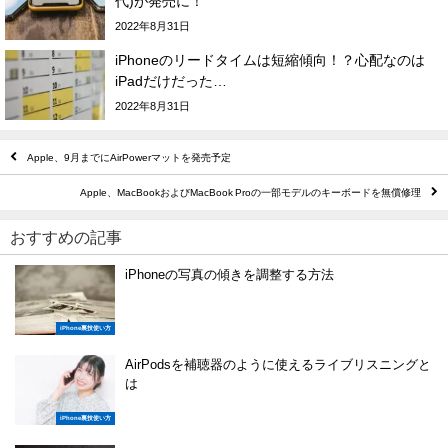
代)が発売に！
2022年8月31日
iPhoneのリードタイムは短縮傾向！？心配なのは
iPadだけだった…
2022年8月31日
Apple、9月までにAirPowerマットを発売予定
Apple、MacBookおよびMacBook Proの一部モデルのキーボードを無償修理
おすすめの記事
iPhoneの写真の傾きを調整する方法
iPhone裏技使い方
AirPodsを補聴器のように使えるライブリスニングと
は
iPhone裏技使い方