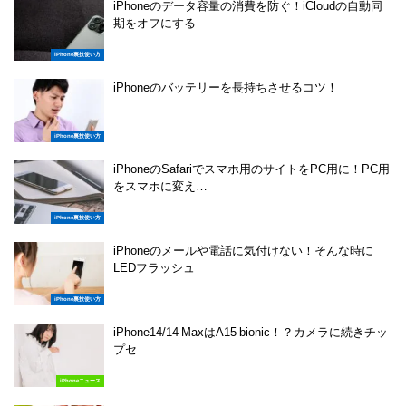
iPhoneのデータ容量の消費を防ぐ！iCloudの自動同
期をオフにする
iPhone裏技使い方
iPhoneのバッテリーを長持ちさせるコツ！
iPhone裏技使い方
iPhoneのSafariでスマホ用のサイトをPC用に！PC用
をスマホに変え…
iPhone裏技使い方
iPhoneのメールや電話に気付けない！そんな時に
LEDフラッシュ
iPhone裏技使い方
iPhone14/14 MaxはA15 bionic！？カメラに続きチッ
プセ…
iPhoneニュース