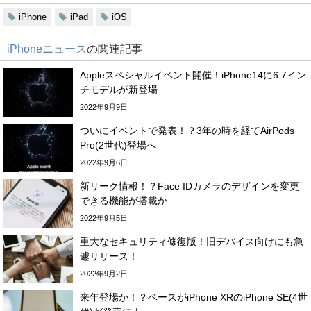
iPhone
iPad
iOS
iPhoneニュース
の関連記事
Appleスペシャルイベント開催！iPhone14に6.7イン
チモデルが新登場
2022年9月9日
ついにイベントで発表！？3年の時を経てAirPods
Pro(2世代)登場へ
2022年9月6日
新リーク情報！？Face IDカメラのデザインを変更
できる機能が搭載か
2022年9月5日
重大なセキュリティ修復版！旧デバイス向けにも急
遽リリース！
2022年9月2日
来年登場か！？ベースがiPhone XRのiPhone SE(4世