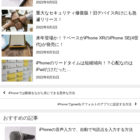
2022年9月5日
重大なセキュリティ修復版！旧デバイス向けにも急
遽リリース！
2022年9月2日
来年登場か！？ベースがiPhone XRのiPhone SE(4世
代)が発売に！
2022年8月31日
iPhoneのリードタイムは短縮傾向！？心配なのは
iPadだけだった…
2022年8月31日
iPhoneでは動画をながら見にできる意外な方法
iPhoneでgmailをデフォルトのアプリに設定する方法
おすすめの記事
iPhoneの音声入力で、自動で句読点を入力する方法