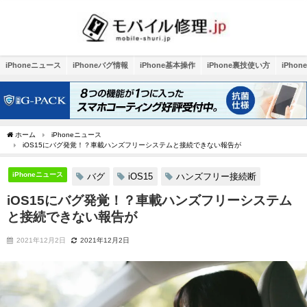
iPhoneニュース
iPhoneバグ情報
iPhone基本操作
iPhone裏技使い方
iPho
ホーム
iPhoneニュース
iOS15にバグ発覚！？車載ハンズフリーシステムと接続できない報告が
iPhoneニュース
バグ
iOS15
ハンズフリー接続断
iOS15にバグ発覚！？車載ハンズフリーシステム
と接続できない報告が
2021年12月2日
2021年12月2日