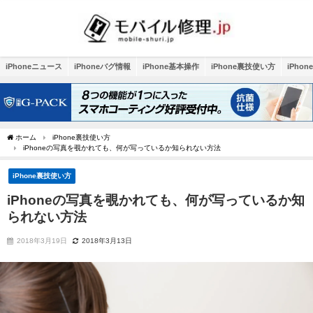
iPhoneニュース
iPhoneバグ情報
iPhone基本操作
iPhone裏技使い方
iPho
ホーム
iPhone裏技使い方
iPhoneの写真を覗かれても、何が写っているか知られない方法
iPhone裏技使い方
iPhoneの写真を覗かれても、何が写っているか知
られない方法
2018年3月19日
2018年3月13日