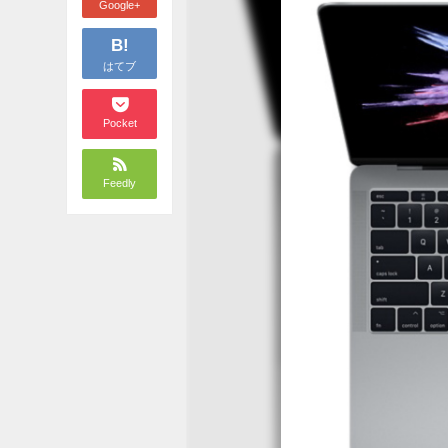
Google+
B!
はてブ
Pocket
Feedly