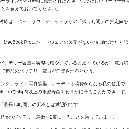
ッチバーラインが2016年に発売されたとき、慌ただしいユーザーが
ことを覚えておいてください。
eの対応は、バッテリウィジェットからの「残り時間」の推定値を
、MacBook Proにハードウェアの欠陥がないと結論づけたと語
 Proのバッテリー容量を実際に増やしていると述べているが、電力消
って追加のバッテリー電力が消費されるという。
ィング、ライト写真編集、オーディオ消費からなる私の使用で
Book Proで5時間以上の電池寿命をわずかに守ることができます
pleの「最長10時間」の要求とは対照的です。
ook Proのバッテリー寿命を2倍にすることを願っています。