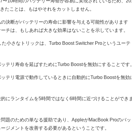
で、7〜10時間のバッテリー寿命が容易に実現されているため、20
経験してきたことは、もはやそれをカットしません。
私の決断がバッテリーの寿命に影響を与える可能性があります
サーチは、もしあれば大きな効果はないことを示しています。
した小さなトリックは、Turbo Boost Switcher Proというユーテ
テリ寿命を延ばすためにTurbo Boostを無効にすることです
がバッテリ電源で動作しているときに自動的にTurbo Boostを無効
的にランタイムを5時間ではなく6時間に近づけることができ
のための単なる援助であり、AppleがMacBook Proのバッ
ネージメントを改善する必要があるということです。