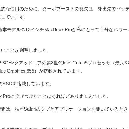
人的な使用のために、ターボブーストの喪失は、外出先でバッ
信しています。
、基本モデルの13インチMacBook Proが私にとって十分なパワー
しいことが判明しました。
、2.3GHzクアッドコアの第8世代Intel Core i5プロセッサ（最大3.
ris Plus Graphics 655）が搭載されています。
BのSSDを搭載しています。
ok Proに投げつけたことはそれほどありませんでした。
間は、私がSafariのタブとアプリケーションを開いているとき