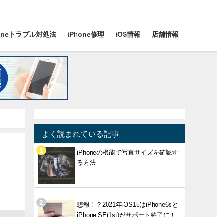
honeトラブル対処法
iPhone修理
iOS情報
店舗情報
よく読まれている記事
iPhoneの機能で写真サイズを確認す
る方法
悲報！？2021年iOS15はiPhone6sと
iPhone SE(1st)がサポート終了に！