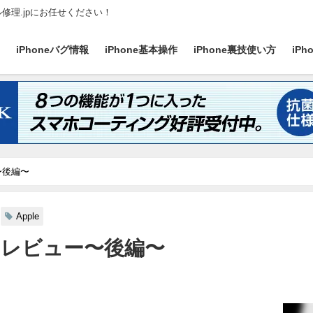
ル修理.jpにお任せください！
ス
iPhoneバグ情報
iPhone基本操作
iPhone裏技使い方
iP
ー〜後編〜
Apple
Proレビュー〜後編〜
日