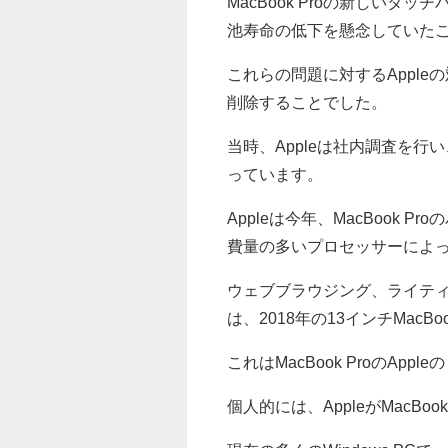
MacBook Proの新しいタ
池寿命の低下を懸念していた
これらの問題に対するAppl
削除することでした。
当時、Appleは社内調査を行い
っています。
Appleは今年、MacBook
費量の多いプロセッサーによ
ウェブブラウジング、ライテ
は、2018年の13インチMac
これはMacBook ProのAp
個人的には、AppleがMacB