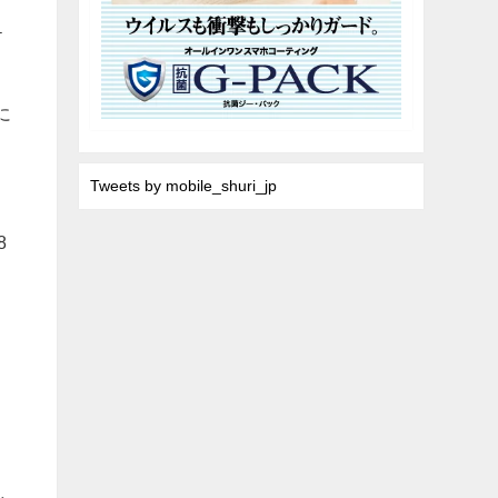
テ
に
Tweets by mobile_shuri_jp
8