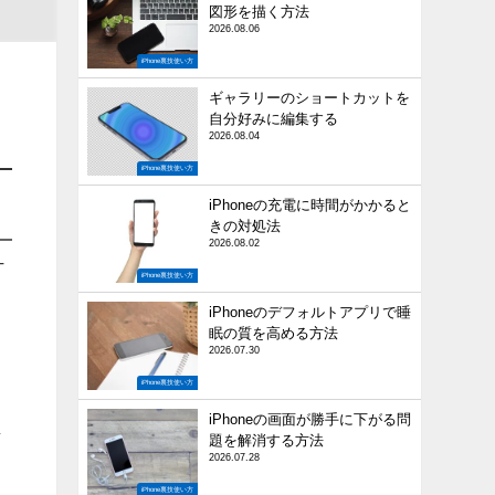
図形を描く方法
2026.08.06
iPhone裏技使い方
ギャラリーのショートカットを
自分好みに編集する
2026.08.04
iPhone裏技使い方
iPhoneの充電に時間がかかると
きの対処法
2026.08.02
T
iPhone裏技使い方
iPhoneのデフォルトアプリで睡
眠の質を高める方法
2026.07.30
iPhone裏技使い方
iPhoneの画面が勝手に下がる問
し
題を解消する方法
2026.07.28
iPhone裏技使い方