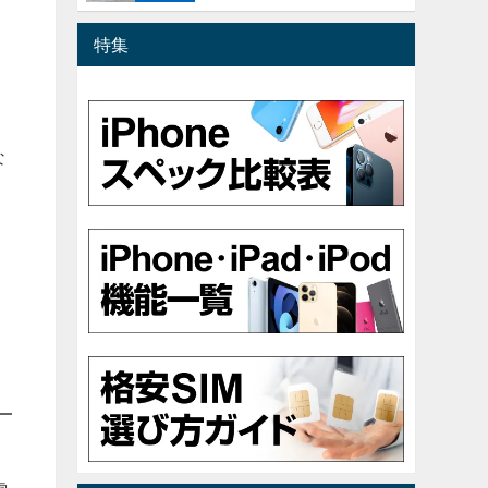
特集
。
な
こ