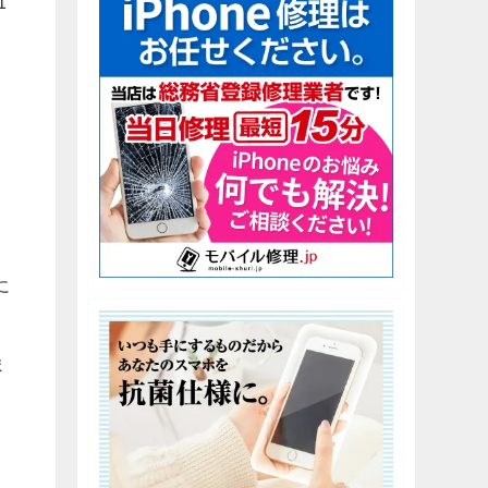
1
。
に
ま