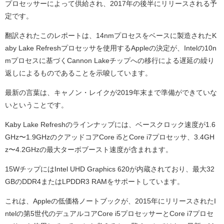
プロセッサーによって供給され、2017年の後半にリリースされる予
定です。
翻訳されたこのレポートは、14nmプロセスをベースに製造されたK
aby Lake Refreshプロセッサを使用するAppleの決定が、Intelの10n
mプロセスに基づくCannon Lakeチップへの移行による遅延の繰り
返しによるものであることを示唆しています。
最新の言葉は、キャノン・レイクが2019年末まで準備ができていな
いということです。
Kaby Lake Refreshのラインナップには、ベースクロック速度が1.6
GHz〜1.9GHzのクアッドコアCore i5とCore i7プロセッサ、3.4GH
z〜4.2GHzの最大ターボブースト速度が含まれます。
15WチップにはIntel UHD Graphics 620が内蔵されており、最大32
GBのDDR4またはLPDDR3 RAMをサポートしています。
これは、Appleの低価格ノートブックが、2015年にリリースされたI
ntelの第5世代のデュアルコアCore i5プロセッサーとCore i7プロセ