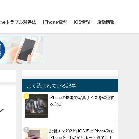
honeトラブル対処法
iPhone修理
iOS情報
店舗情報
よく読まれている記事
iPhoneの機能で写真サイズを確認す
る方法
ン
悲報！？2021年iOS15はiPhone6sと
iPhone SE(1st)がサポート終了に！