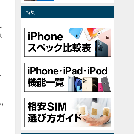
特集
S
誌
益
し
の
る