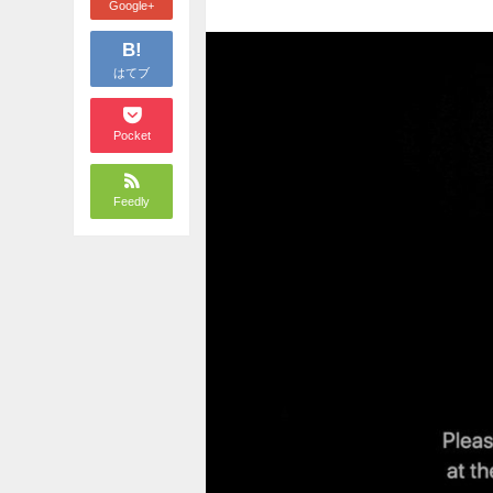
Google+
B!
はてブ
Pocket
Feedly