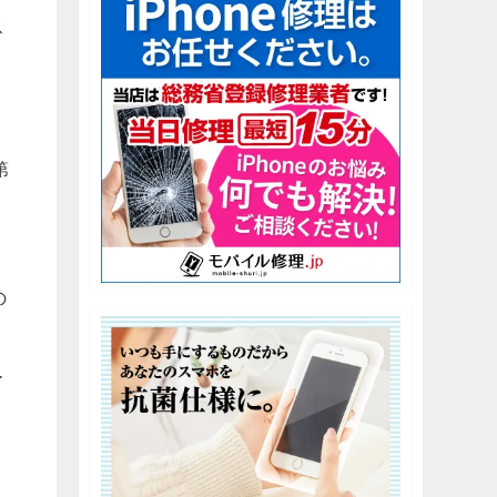
ス
ス
第
の
ー
さ