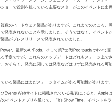
リース・ウィザースプーン、ジェニファー・ガーナー、スティ
のショーで役割を担っている主要なスターがこのイベントに出
る複数のハードウェア製品がありますが、これまでのところ、
トで発表されないことを示しました。そうではなく、イベント
新製品がプレスリリースで発表されていました。
、AirPower、最新のAirPods、そして第7世代iPod touchはすべて完
れる予定ですが、これらのアップデートはどれもステージ上で
す。おそらく、発売に関しては発表などはせずに発売される可
している製品にはまだステージタイムがある可能性があります
よびEvents Webサイトに掲載されている発表によると、Apple
TVのイベントアプリを通じて、「It's Show Time」イベントをラ
。