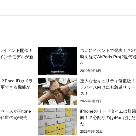
シャルイベント開催！
ついにイベントで発表！？3
6.7インチモデルが新
時を経てAirPods Pro(2世代
へ
2022年9月6日
Face IDカメラ
重大なセキュリティ修復版！
変更できる機能が
デバイス向けにも急遽リリー
ス！
2022年9月2日
ースがiPhone
iPhoneのリードタイムは短
SE(4世代)が発売
向！？心配なのはiPadだけだ
た…
2022年8月31日