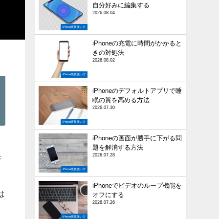
自分好みに編集する
2026.08.04
iPhone裏技使い方
iPhoneの充電に時間がかかると
きの対処法
2026.08.02
iPhone裏技使い方
iPhoneのデフォルトアプリで睡
眠の質を高める方法
2026.07.30
iPhone裏技使い方
iPhoneの画面が勝手に下がる問
ィ
題を解消する方法
2026.07.28
午
iPhone裏技使い方
iPhoneでビデオのループ機能を
は
オフにする
2026.07.26
、
iPhone裏技使い方