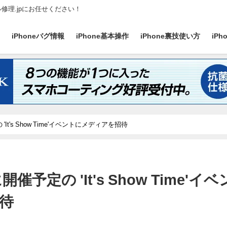
ル修理.jpにお任せください！
ス
iPhoneバグ情報
iPhone基本操作
iPhone裏技使い方
iP
'It's Show Time'イベントにメディアを招待
開催予定の 'It's Show Time'イベ
待
日