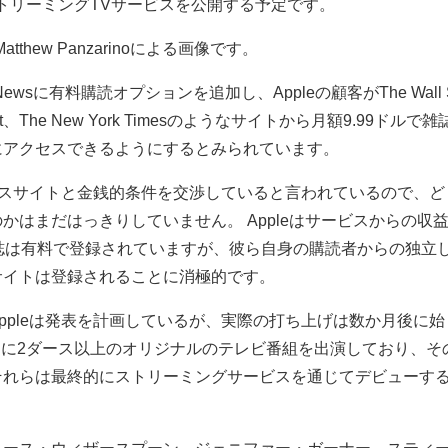
スとストリーミングTVサービスを公開する予定です。
atthew Panzarinoによる画像です。
e Newsに有料購読オプションを追加し、Appleの顧客がThe Wall 
on Post、The New York Timesのようなサイトから月額9.99ドルで雑
にアクセスできるようにするとみられています。
ュースサイトと金銭的条件を交渉していると言われているので、ど
かはまだはっきりしていません。 Appleはサービスからの収
誌は有料で登録されていますが、彼ら自身の購読者からの独立
サイトは登録されることに消極的です。
ppleは発表を計画しているが、実際の打ち上げは数か月後に始
品の中に2ダース以上のオリジナルのテレビ番組を出演しており、そ
それらは最終的にストリーミングサービスを通じてデビューす