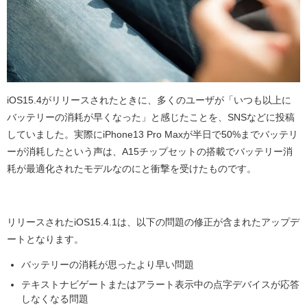
iOS15.4
がリリースされたときに、多くのユーザが「いつも以上に
バッテリーの消耗が早くなった」と感じたことを、
SNS
などに投稿
していました。実際に
iPhone13 Pro Max
が半日で
50%
までバッテリ
ーが消耗したという声は、
A15
チップセットの搭載でバッテリー消
耗が最適化されたモデルなのにと衝撃を受けたものです。
リリースされた
iOS15.4.1
は、以下の問題の修正が含まれたアップデ
ートとなります。
バッテリーの消耗が思ったより早い問題
テキストナビゲートまたはアラート表示中の点字デバイスが応答
しなくなる問題