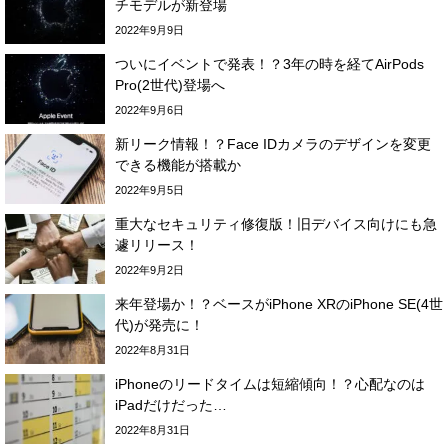
チモデルが新登場
2022年9月9日
ついにイベントで発表！？3年の時を経てAirPods
Pro(2世代)登場へ
2022年9月6日
新リーク情報！？Face IDカメラのデザインを変更
できる機能が搭載か
2022年9月5日
重大なセキュリティ修復版！旧デバイス向けにも急
遽リリース！
2022年9月2日
来年登場か！？ベースがiPhone XRのiPhone SE(4世
代)が発売に！
2022年8月31日
iPhoneのリードタイムは短縮傾向！？心配なのは
iPadだけだった…
2022年8月31日