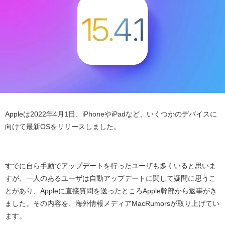
Apple
は
2022
年
4
月
1
日、
iPhone
や
iPad
など、いくつかのデバイスに
向けて最新
OS
をリリースしました。
すでに自ら手動でアップデートを行ったユーザも多くいると思いま
すが、一人のあるユーザは自動アップデートに関して疑問に思うこ
とがあり、
Apple
に直接質問を送ったところ
Apple
幹部から返事がき
ました。その内容を、海外情報メディア
MacRumors
が取り上げてい
ます。