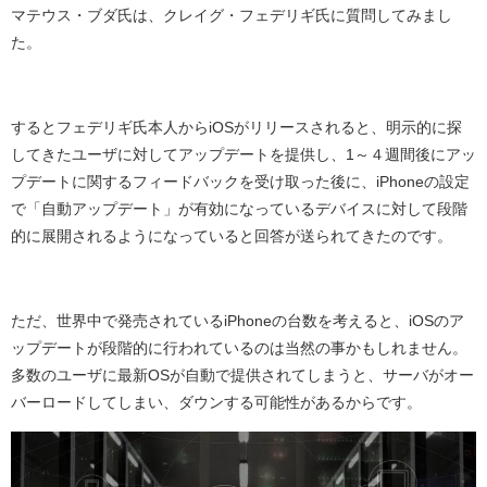
マテウス・ブダ氏は、クレイグ・フェデリギ氏に質問してみまし
た。
するとフェデリギ氏本人から
iOS
がリリースされると、明示的に探
してきたユーザに対してアップデートを提供し、
1
～４週間後にアッ
プデートに関するフィードバックを受け取った後に、
iPhone
の設定
で「自動アップデート」が有効になっているデバイスに対して段階
的に展開されるようになっていると回答が送られてきたのです。
ただ、世界中で発売されている
iPhone
の台数を考えると、
iOS
のア
ップデートが段階的に行われているのは当然の事かもしれません。
多数のユーザに最新
OS
が自動で提供されてしまうと、サーバがオー
バーロードしてしまい、ダウンする可能性があるからです。