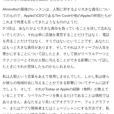
Ahrendtsの最後のレッスンは、人類に対するより大きな責任につい
てのもので、AppleのCEOであるTim Cookや他のAppleの幹部たちが
これまで何度も言ってきたようなもののようだ。
3つ目は、あなたがより大きな責任を負っていることを決して忘れな
いでください。それは単に店舗を運営することだけではなく、電話
を売ることだけではなく、そうではないということです。あなたに
はもっと大きな責任があります。そしてそれはスティーブが人生を
豊かにすることについて話したとき、そして彼がリベラルアーツと
テクノロジーとそれが人類に与えることができる影響について話し
たときにそれが意味したものかもしれません。
私は人類という言葉をあえて使用しませんでした。しかし私は彼ら
が彼らの地域社会に与えることができる影響についてチームに話す
でしょう。そして、それがToday at Appleの経験（無料）が教えて
いることです。リベラルアーツを教えるだけであることは偶然では
ありません。あなたをより良いビデオグラファー、フォトグラファ
ー、またはアプリ開発者またはミュージシャンにする方法です。私