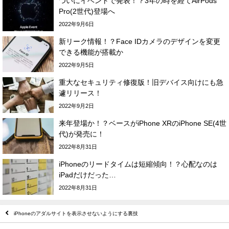
ついにイベントで発表！？3年の時を経てAirPods
Pro(2世代)登場へ
2022年9月6日
新リーク情報！？Face IDカメラのデザインを変更
できる機能が搭載か
2022年9月5日
重大なセキュリティ修復版！旧デバイス向けにも急
遽リリース！
2022年9月2日
来年登場か！？ベースがiPhone XRのiPhone SE(4世
代)が発売に！
2022年8月31日
iPhoneのリードタイムは短縮傾向！？心配なのは
iPadだけだった…
2022年8月31日
iPhoneのアダルサイトを表示させないようにする裏技