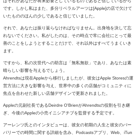
はそれがあなたが将来必要としているものであると信じているから
です。しかし私はまた、多分リベラルアーツは[Apple]の店で欠けて
いたもののほんの少しであると信じていました。
それで、あなたは振り返らなければなりません。出身地を決して忘
れないでください。私がしたのは、その時点で常に会社にとって最
善のことをしようとすることだけで、それ以外はすべてうまくいき
ます。
ですから、私の次世代への助言は「無私無欲」であり、あなたは素
晴らしい影響を与えるでしょう。
Ahrendtsは現在Appleから移行しましたが、彼女はApple Storesの運
営方法に大きな影響を与え、世界中の多くの店舗がコミュニティに
焦点を合わせた新しい店舗デザインで更新されました。
Appleの元副社長であるDeirdre O'BrienがAhrendtsの役割を引き継
ぎ、今後のAppleの小売イニシアチブを監督する予定です。
アーレンツ氏とのインタビューは、彼女の初期の人生と彼女のバー
バリーでの時間に関する詳細を含み、Podcastsアプリ、Web、iTun