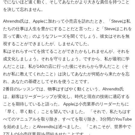
でにないほど速く動く、そしてあなたがより大きな責任を持つこと
を決して忘れません。
Ahrendts氏は、Appleに加わって小売店を訪れたとき、「Steveは私
たちの仕事は人生を豊かにすることだと言った」と「Steveはこれを
言って書いた」のようなフレーズを聞くでしょう。彼女はそれを無
視することができましたが、しませんでした。
私はそれらすべてを捨てることができたかもしれませんが、それを
成文化しましょう。それを守りましょう。ですから、私が最初に学
んだことは、私が140の店に行った後にそれらから学んだこと（そ
れが私に教えてくれたこと）は決してあなたが何処から来たかを忘
れ、あなたの基礎としてそれを使うことです。
2番目のレッスンでは、物事はすばやく動くという、Ahrendts氏
は、顧客はリーダーシップが変化し、時代と現在の技術に適応する
ことを期待していると語った。 Appleは小売業界のリーダーたちに
「早く、早く動く」ことを望んでいました。 「それで、私たちはす
べてのマニュアルを取り除き、すべてを取り除き、3分間のYouTube
を始めました」とAhrendtsは述べました。 「これこそが、世界中で
7万人の[小売従業員]を団結させたことです。」