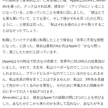
ーの前向きで変革的な力」に耳を傾けた後、Appleは2014年にAhren
dtsを雇った。クックはそれ以来、彼女が「（アップルに）いること
になっている」と知っていたことを彼女に話しました。 「彼はとて
も落ち着いていて、とても深く、そして彼がそれを言ったのと同じ
ように…」と彼女は言った。 「私はそれを他の人とやり取りするこ
とはなかったでしょう」
転職してハイテク企業に転職したことで彼女は「非常に不安な状態
になった」と語った。彼女は最初の6か月はAppleで「かなり黙っ
て」過ごしたためだと語っています。
[Apple]はその時点で巨大な小売業で、世界中に55,000人の従業員が
いました。それで、大丈夫、私はリーダーなのでここにいるのかも
しれませんし、ブランドビルダーなのでここにいるのかもしれませ
ん。私は先見の明を言うことはできませんが、私は2、3年先を見越
して何がやってくるのかを警告し、そのために準備された戦略を中
心にすべての人々を結びつけます。
Ahrendtsによると、彼女はAppleでの経験の間に3つのことを学びま
した。あなたがどこから来たのかを決して忘れない、あなたが今ま