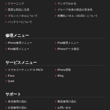
クリーニング
マンガでわかる
悪質な部品に注意
グループ全体の部品の安全性
フロントパネルについて
有機ELパネル（OLED）について
バッテリーについて
修理メニュー
iPhone修理メニュー
iPad修理メニュー
iPod修理メニュー
iPhoneデータ復旧
サービスメニュー
スマホコーティング G-PACK
iPhone買取
iFace
iRing
Qubii
サポート
来店修理の流れ
郵送修理の流れ
出張修理の流れ
お問い合せ