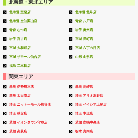
北海道・東北エリア
北海道 室蘭店
北海道 北斗店
北海道 空知栗山店
青森 八戸店
青森 むつ店
岩手 奥州店
岩手 宮古店
宮城 長町店
宮城 大和町店
宮城 六丁の目店
宮城 ザモール仙台店
山形 山形店
福島 二本松店
関東エリア
群馬 伊勢崎本店
群馬 高崎店
群馬 太田南店
埼玉 アリオ深谷店
埼玉 ニットーモール熊谷店
埼玉 ベイシア上尾店
埼玉 秩父店
埼玉 本庄店
茨城 イオンタウン守谷店
茨城 鹿嶋中央店
茨城 高萩店
栃木 真岡店