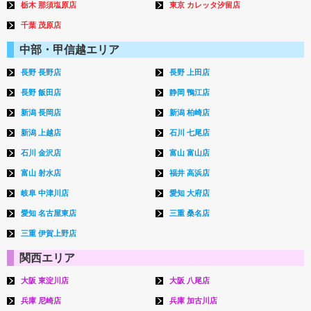
栃木 那須塩原店
東京 カレッタ汐留店
千葉 茂原店
中部・甲信越エリア
長野 長野店
長野 上田店
長野 飯田店
静岡 鴨江店
新潟 長岡店
新潟 柏崎店
新潟 上越店
石川 七尾店
石川 金沢店
富山 富山店
富山 射水店
福井 高浜店
岐阜 中津川店
愛知 大府店
愛知 名古屋東店
三重 桑名店
三重 伊賀上野店
関西エリア
大阪 東淀川店
大阪 八尾店
兵庫 尼崎店
兵庫 加古川店