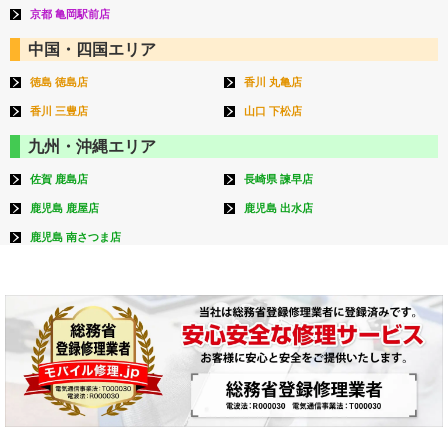
京都 亀岡駅前店
中国・四国エリア
徳島 徳島店
香川 丸亀店
香川 三豊店
山口 下松店
九州・沖縄エリア
佐賀 鹿島店
長崎県 諫早店
鹿児島 鹿屋店
鹿児島 出水店
鹿児島 南さつま店