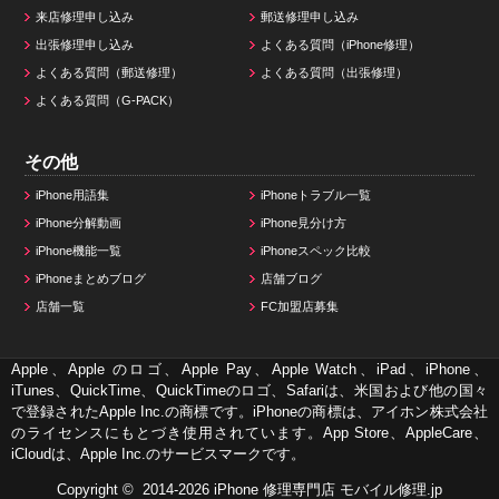
来店修理申し込み
郵送修理申し込み
出張修理申し込み
よくある質問（iPhone修理）
よくある質問（郵送修理）
よくある質問（出張修理）
よくある質問（G-PACK）
その他
iPhone用語集
iPhoneトラブル一覧
iPhone分解動画
iPhone見分け方
iPhone機能一覧
iPhoneスペック比較
iPhoneまとめブログ
店舗ブログ
店舗一覧
FC加盟店募集
Apple、Apple のロゴ、Apple Pay、Apple Watch、iPad、iPhone、
iTunes、QuickTime、QuickTimeのロゴ、Safariは、米国および他の国々
で登録されたApple Inc.の商標です。iPhoneの商標は、アイホン株式会社
のライセンスにもとづき使用されています。App Store、AppleCare、
iCloudは、Apple Inc.のサービスマークです。
Copyright © 2014-2026
iPhone 修理専門店 モバイル修理.jp