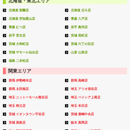
北海道・東北エリア
北海道 室蘭店
北海道 北斗店
北海道 空知栗山店
青森 八戸店
青森 むつ店
岩手 奥州店
岩手 宮古店
宮城 長町店
宮城 大和町店
宮城 六丁の目店
宮城 ザモール仙台店
山形 山形店
福島 二本松店
関東エリア
群馬 伊勢崎本店
群馬 高崎店
群馬 太田南店
埼玉 アリオ深谷店
埼玉 ニットーモール熊谷店
埼玉 ベイシア上尾店
埼玉 秩父店
埼玉 本庄店
茨城 イオンタウン守谷店
茨城 鹿嶋中央店
茨城 高萩店
栃木 真岡店