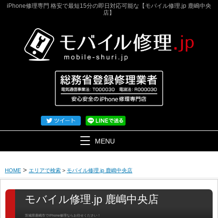
iPhone修理専門 格安で最短15分の即日対応可能な【モバイル修理.jp 鹿嶋中央
店】
MENU
>
HOME
エリアで検索
>
モバイル修理.jp 鹿嶋中央店
モバイル修理.jp 鹿嶋中央店
茨城県鹿嶋市でiPhone修理ならお任せください！