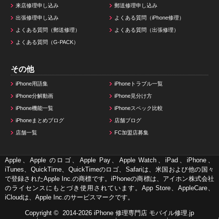
来店修理申し込み
郵送修理申し込み
出張修理申し込み
よくある質問（iPhone修理）
よくある質問（郵送修理）
よくある質問（出張修理）
よくある質問（G-PACK）
その他
iPhone用語集
iPhoneトラブル一覧
iPhone分解動画
iPhone見分け方
iPhone機能一覧
iPhoneスペック比較
iPhoneまとめブログ
店舗ブログ
店舗一覧
FC加盟店募集
Apple、Apple のロゴ、Apple Pay、Apple Watch、iPad、iPhone、
iTunes、QuickTime、QuickTimeのロゴ、Safariは、米国および他の国々
で登録されたApple Inc.の商標です。iPhoneの商標は、アイホン株式会社
のライセンスにもとづき使用されています。App Store、AppleCare、
iCloudは、Apple Inc.のサービスマークです。
Copyright © 2014-2026
iPhone 修理専門店 モバイル修理.jp