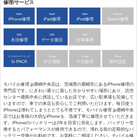
修理/サービス
Apple
Apple
Apple
Nintendo
iPhone修理
iPad修理
iPod修理
Switch修理
特殊
特殊
特殊
水没修理
データ復旧
出張修理
スマホコーティング
iPhone
iPhone
iPhone
G-PACK
中古買取
中古販売
操作設定
モバイル修理.jp鹿嶋中央店は、茨城県の鹿嶋市にあるiPhone修理の
専門店です。にぎわい通りに面した分かりやすい場所にあり、読売
センター鹿島中央に併設しているお店です。広い駐車場も完備して
いますので、車での来店も安心してご利用いただけます。毎日使う
iPhoneは壊れてしまうととても不便です。モバイル修理.jp鹿嶋中央
店ではお客様の大切なiPhoneを、迅速丁寧に修理させていただきま
す。iPhoneのバッテリーは2年を目安に劣化します。バッテリー交
換するとパフォーマンスが維持できるので、壊れる前の定期的なバ
ッテリー交換がお勧めです。お気軽にご相談ください。モバイル修