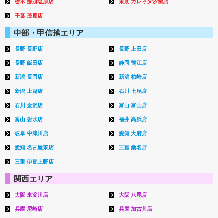
栃木 那須塩原店
東京 カレッタ汐留店
千葉 茂原店
中部・甲信越エリア
長野 長野店
長野 上田店
長野 飯田店
静岡 鴨江店
新潟 長岡店
新潟 柏崎店
新潟 上越店
石川 七尾店
石川 金沢店
富山 富山店
富山 射水店
福井 高浜店
岐阜 中津川店
愛知 大府店
愛知 名古屋東店
三重 桑名店
三重 伊賀上野店
関西エリア
大阪 東淀川店
大阪 八尾店
兵庫 尼崎店
兵庫 加古川店