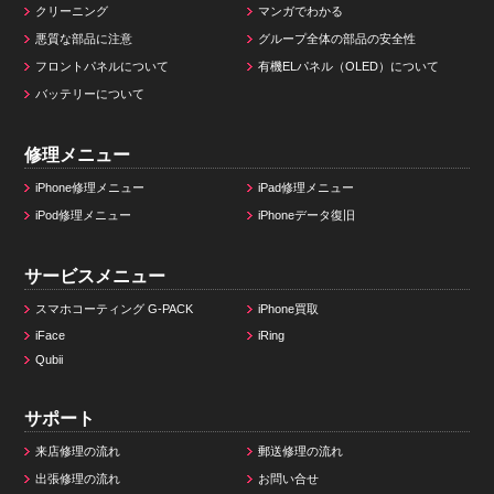
クリーニング
マンガでわかる
悪質な部品に注意
グループ全体の部品の安全性
フロントパネルについて
有機ELパネル（OLED）について
バッテリーについて
修理メニュー
iPhone修理メニュー
iPad修理メニュー
iPod修理メニュー
iPhoneデータ復旧
サービスメニュー
スマホコーティング G-PACK
iPhone買取
iFace
iRing
Qubii
サポート
来店修理の流れ
郵送修理の流れ
出張修理の流れ
お問い合せ