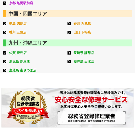
京都 亀岡駅前店
中国・四国エリア
徳島 徳島店
香川 丸亀店
香川 三豊店
山口 下松店
九州・沖縄エリア
佐賀 鹿島店
長崎県 諫早店
鹿児島 鹿屋店
鹿児島 出水店
鹿児島 南さつま店