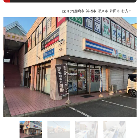
鹿嶋市
神栖市
潮来市
鉾田市
行方市
[エリア]