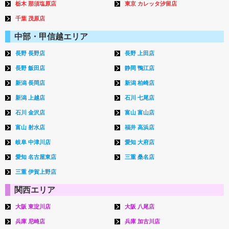
栃木 那須塩原店
東京 カレッタ汐留店
千葉 茂原店
中部・甲信越エリア
長野 長野店
長野 上田店
長野 飯田店
静岡 鴨江店
新潟 長岡店
新潟 柏崎店
新潟 上越店
石川 七尾店
石川 金沢店
富山 富山店
富山 射水店
福井 高浜店
岐阜 中津川店
愛知 大府店
愛知 名古屋東店
三重 桑名店
三重 伊賀上野店
関西エリア
大阪 東淀川店
大阪 八尾店
兵庫 尼崎店
兵庫 加古川店