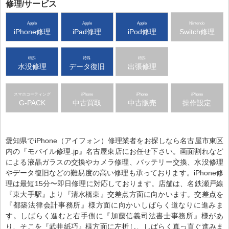
修理/サービス
Apple
Apple
Apple
Nintendo
iPhone修理
iPad修理
iPod修理
Switch修理
特殊
特殊
特殊
水没修理
データ復旧
出張修理
スマホコーティング
iPhone
iPhone
iPhone
G-PACK
中古買取
中古販売
操作設定
愛知県でiPhone（アイフォン）修理業者をお探しなら名古屋市東区
内の『モバイル修理.jp』名古屋東店にお任せ下さい。画面割れなど
による液晶ガラスの交換やカメラ修理、バッテリー交換、水没修理
やデータ復旧などの難易度の高い修理も承っております。iPhone修
理は最短15分〜即日修理に対応しております。店舗は、名鉄瀬戸線
『東大手駅』より『清水橋東』交差点方面に向かいます。交差点を
『都築法律会計事務所』様方面に向かいしばらく道なりに進みま
す。しばらく進むと右手側に『加藤信義司法書士事務所』様があ
り、そこを『武井紙巧』様方面に左折し、しばらく真っ直ぐ進みま