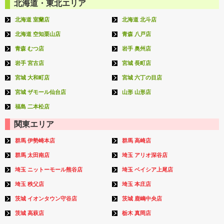
北海道・東北エリア
北海道 室蘭店
北海道 北斗店
北海道 空知栗山店
青森 八戸店
青森 むつ店
岩手 奥州店
岩手 宮古店
宮城 長町店
宮城 大和町店
宮城 六丁の目店
宮城 ザモール仙台店
山形 山形店
福島 二本松店
関東エリア
群馬 伊勢崎本店
群馬 高崎店
群馬 太田南店
埼玉 アリオ深谷店
埼玉 ニットーモール熊谷店
埼玉 ベイシア上尾店
埼玉 秩父店
埼玉 本庄店
茨城 イオンタウン守谷店
茨城 鹿嶋中央店
茨城 高萩店
栃木 真岡店