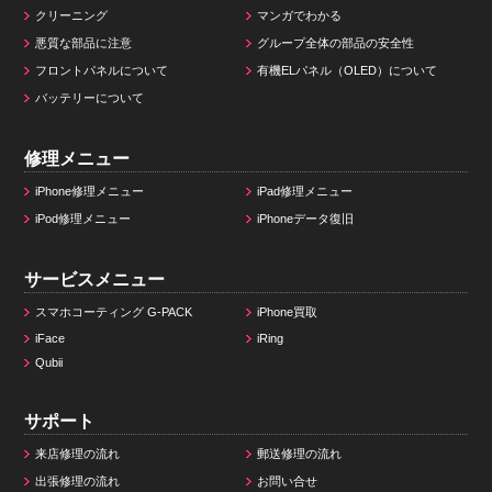
クリーニング
マンガでわかる
悪質な部品に注意
グループ全体の部品の安全性
フロントパネルについて
有機ELパネル（OLED）について
バッテリーについて
修理メニュー
iPhone修理メニュー
iPad修理メニュー
iPod修理メニュー
iPhoneデータ復旧
サービスメニュー
スマホコーティング G-PACK
iPhone買取
iFace
iRing
Qubii
サポート
来店修理の流れ
郵送修理の流れ
出張修理の流れ
お問い合せ