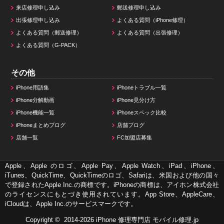
来店修理申し込み
郵送修理申し込み
出張修理申し込み
よくある質問（iPhone修理）
よくある質問（郵送修理）
よくある質問（出張修理）
よくある質問（G-PACK）
その他
iPhone用語集
iPhoneトラブル一覧
iPhone分解動画
iPhone見分け方
iPhone機能一覧
iPhoneスペック比較
iPhoneまとめブログ
店舗ブログ
店舗一覧
FC加盟店募集
Apple、Apple のロゴ、Apple Pay、Apple Watch、iPad、iPhone、
iTunes、QuickTime、QuickTimeのロゴ、Safariは、米国および他の国々
で登録されたApple Inc.の商標です。iPhoneの商標は、アイホン株式会社
のライセンスにもとづき使用されています。App Store、AppleCare、
iCloudは、Apple Inc.のサービスマークです。
Copyright © 2014-2026
iPhone 修理専門店 モバイル修理.jp