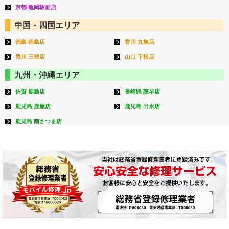
京都 亀岡駅前店
中国・四国エリア
徳島 徳島店
香川 丸亀店
香川 三豊店
山口 下松店
九州・沖縄エリア
佐賀 鹿島店
長崎県 諫早店
鹿児島 鹿屋店
鹿児島 出水店
鹿児島 南さつま店