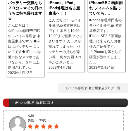
バッテリー交換なら
iPhone、iPad、
iPhoneSE２画面割
２０分～★その日の
iPod修理は名古屋
れ フィルムを貼っ
うちに持ち帰れます
東店へ！！
ていても。。
☆
こんにちは！ モバイ
iPhone修理専門店の
こんにちは！
ル修理.jp名古屋東店
モバイル修理.jp 名古
☆iPhone修理専門店
です！ 本日も10:00～
屋東店です。
のモバイル修理.jp 名
19:00まで営業中でご
iPhoneSE2「画面修
古屋東店です☆ ◆今
ざいます！ ガラスが
理」に来られたお客
回はバッテリーにつ
割れてしまった、バ
様のご紹介です。
いてです◆ iPhoneは
ッテリーの持ちが悪
「iPhoneを落として
魅力的なスマホであ
い等… 何かお困りの
画面が割れてしまっ
りながら、２年以上
事がございま…
た…
使用されてい…
2023年4月7日
2023年3月24日
2023年4月12日
モバイル修理.jp 名古屋東店ブログ一覧
iPhone修理 新着口コミ
近藤
男性 ・ 30代