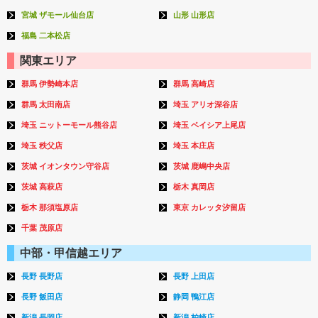
宮城 ザモール仙台店
山形 山形店
福島 二本松店
関東エリア
群馬 伊勢崎本店
群馬 高崎店
群馬 太田南店
埼玉 アリオ深谷店
埼玉 ニットーモール熊谷店
埼玉 ベイシア上尾店
埼玉 秩父店
埼玉 本庄店
茨城 イオンタウン守谷店
茨城 鹿嶋中央店
茨城 高萩店
栃木 真岡店
栃木 那須塩原店
東京 カレッタ汐留店
千葉 茂原店
中部・甲信越エリア
長野 長野店
長野 上田店
長野 飯田店
静岡 鴨江店
新潟 長岡店
新潟 柏崎店