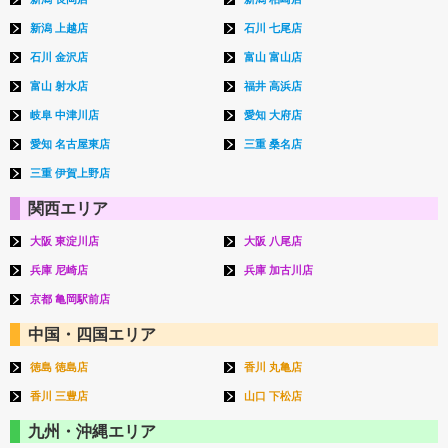
新潟 上越店
石川 七尾店
石川 金沢店
富山 富山店
富山 射水店
福井 高浜店
岐阜 中津川店
愛知 大府店
愛知 名古屋東店
三重 桑名店
三重 伊賀上野店
関西エリア
大阪 東淀川店
大阪 八尾店
兵庫 尼崎店
兵庫 加古川店
京都 亀岡駅前店
中国・四国エリア
徳島 徳島店
香川 丸亀店
香川 三豊店
山口 下松店
九州・沖縄エリア