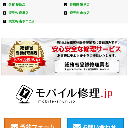
佐賀 鹿島店
長崎県 諫早店
鹿児島 鹿屋店
鹿児島 出水店
鹿児島 南さつま店