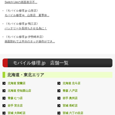
Switch Liteの画面表示不...
《モバイル修理.jp 山形店》
モバイル修理 jp 山形店 夏季休...
《モバイル修理.jp 鴨江店》
バッテリーを長持ちさせる為に！
《モバイル修理.jp 伊勢崎本店》
画面割れで上半分のタッチ操作ができ...
モバイル修理.jp 店舗一覧
北海道・東北エリア
北海道 室蘭店
北海道 北斗店
北海道 空知栗山店
青森 八戸店
青森 むつ店
岩手 奥州店
岩手 宮古店
宮城 長町店
宮城 大和町店
宮城 六丁の目店