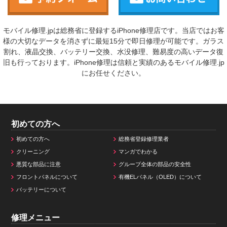
モバイル修理.jpは総務省に登録するiPhone修理店です。当店ではお客
様の大切なデータを消さずに最短15分で即日修理が可能です。ガラス
割れ、液晶交換、バッテリー交換、水没修理、難易度の高いデータ復
旧も行っております。iPhone修理は信頼と実績のあるモバイル修理.jp
にお任せください。
初めての方へ
初めての方へ
総務省登録修理業者
クリーニング
マンガでわかる
悪質な部品に注意
グループ全体の部品の安全性
フロントパネルについて
有機ELパネル（OLED）について
バッテリーについて
修理メニュー