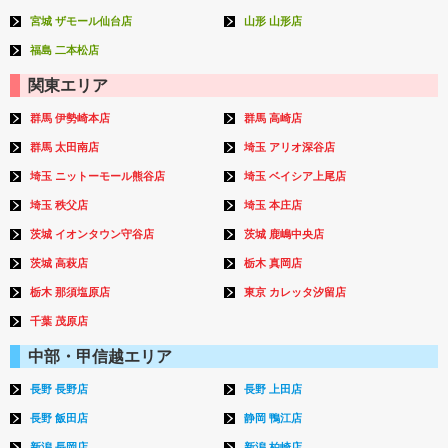
宮城 ザモール仙台店
山形 山形店
福島 二本松店
関東エリア
群馬 伊勢崎本店
群馬 高崎店
群馬 太田南店
埼玉 アリオ深谷店
埼玉 ニットーモール熊谷店
埼玉 ベイシア上尾店
埼玉 秩父店
埼玉 本庄店
茨城 イオンタウン守谷店
茨城 鹿嶋中央店
茨城 高萩店
栃木 真岡店
栃木 那須塩原店
東京 カレッタ汐留店
千葉 茂原店
中部・甲信越エリア
長野 長野店
長野 上田店
長野 飯田店
静岡 鴨江店
新潟 長岡店
新潟 柏崎店