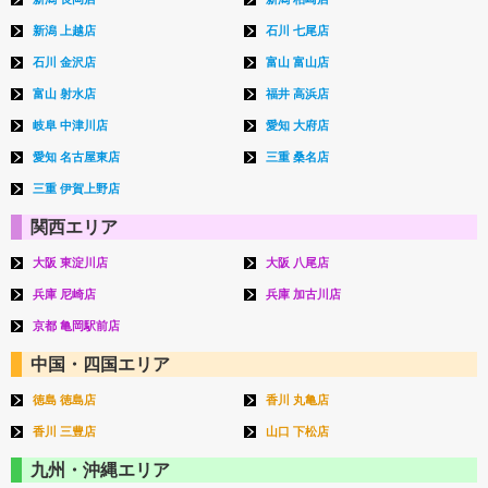
新潟 上越店
石川 七尾店
石川 金沢店
富山 富山店
富山 射水店
福井 高浜店
岐阜 中津川店
愛知 大府店
愛知 名古屋東店
三重 桑名店
三重 伊賀上野店
関西エリア
大阪 東淀川店
大阪 八尾店
兵庫 尼崎店
兵庫 加古川店
京都 亀岡駅前店
中国・四国エリア
徳島 徳島店
香川 丸亀店
香川 三豊店
山口 下松店
九州・沖縄エリア