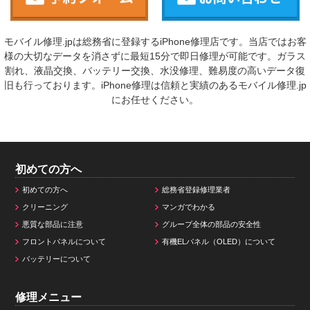
モバイル修理.jpは総務省に登録するiPhone修理店です。当店ではお客
様の大切なデータを消さずに最短15分で即日修理が可能です。ガラス
割れ、液晶交換、バッテリー交換、水没修理、難易度の高いデータ復
旧も行っております。iPhone修理は信頼と実績のあるモバイル修理.jp
にお任せください。
初めての方へ
初めての方へ
総務省登録修理業者
クリーニング
マンガでわかる
悪質な部品に注意
グループ全体の部品の安全性
フロントパネルについて
有機ELパネル（OLED）について
バッテリーについて
修理メニュー