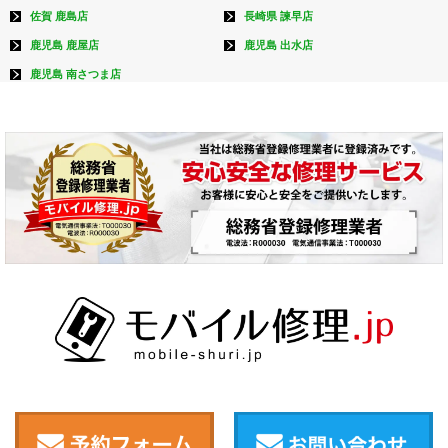
佐賀 鹿島店
長崎県 諫早店
鹿児島 鹿屋店
鹿児島 出水店
鹿児島 南さつま店