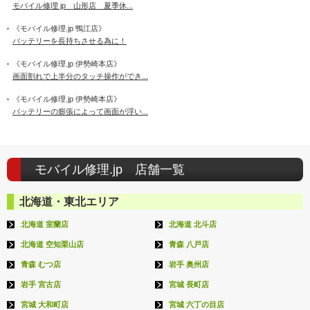
モバイル修理 jp 山形店 夏季休...
《モバイル修理.jp 鴨江店》
バッテリーを長持ちさせる為に！
《モバイル修理.jp 伊勢崎本店》
画面割れで上半分のタッチ操作ができ...
《モバイル修理.jp 伊勢崎本店》
バッテリーの膨張によって画面が浮い...
モバイル修理.jp 店舗一覧
北海道・東北エリア
北海道 室蘭店
北海道 北斗店
北海道 空知栗山店
青森 八戸店
青森 むつ店
岩手 奥州店
岩手 宮古店
宮城 長町店
宮城 大和町店
宮城 六丁の目店