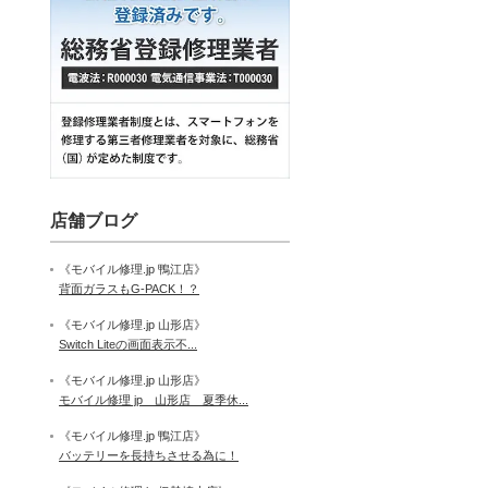
店舗ブログ
《モバイル修理.jp 鴨江店》
背面ガラスもG-PACK！？
《モバイル修理.jp 山形店》
Switch Liteの画面表示不...
《モバイル修理.jp 山形店》
モバイル修理 jp 山形店 夏季休...
《モバイル修理.jp 鴨江店》
バッテリーを長持ちさせる為に！