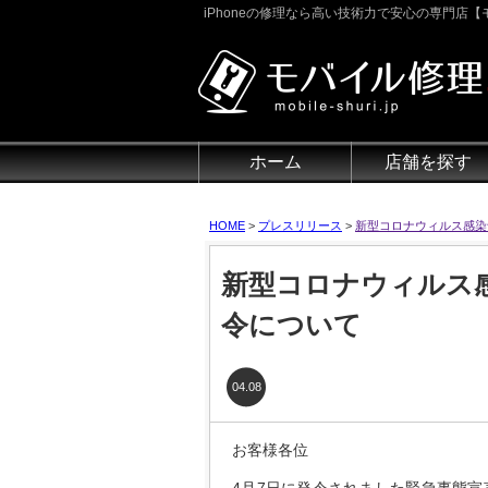
iPhoneの修理なら高い技術力で安心の専門店【モ
ホーム
店舗を探す
HOME
>
プレスリリース
>
新型コロナウィルス感染
新型コロナウィルス
令について
04.08
お客様各位