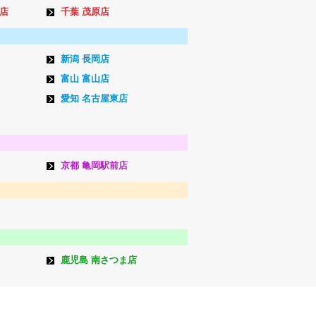
店
千葉 茂原店
新潟 長岡店
富山 富山店
愛知 名古屋東店
京都 亀岡駅前店
鹿児島 南さつま店