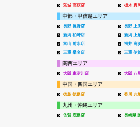
茨城 高萩店
栃木 真
中部・甲信越エリア
長野 長野店
長野 上
新潟 柏崎店
新潟 上
富山 射水店
福井 高
三重 桑名店
三重 伊
関西エリア
大阪 東淀川店
大阪 八
中国・四国エリア
徳島 徳島店
香川 丸
九州・沖縄エリア
佐賀 鹿島店
長崎県 