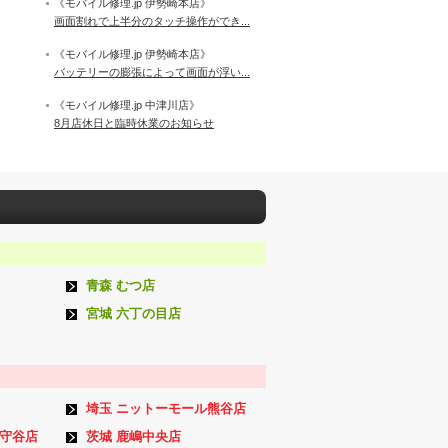
《モバイル修理.jp 伊勢崎本店》
画面割れで上半分のタッチ操作ができ...
《モバイル修理.jp 伊勢崎本店》
バッテリーの膨張によって画面が浮い...
《モバイル修理.jp 中津川店》
8月店休日と臨時休業のお知らせ
青森 むつ店
宮城 六丁の目店
埼玉 ニットーモール熊谷店
ン守谷店
茨城 鹿嶋中央店