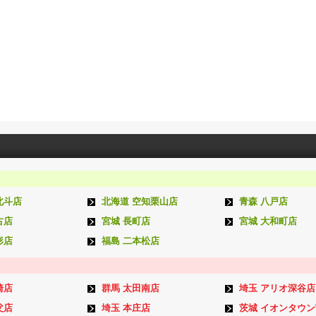
北斗店
北海道 空知栗山店
青森 八戸店
古店
宮城 長町店
宮城 大和町店
形店
福島 二本松店
崎店
群馬 太田南店
埼玉 アリオ深谷店
父店
埼玉 本庄店
茨城 イオンタウ