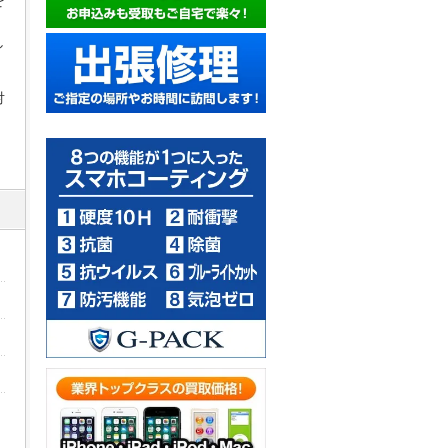
を
し
対