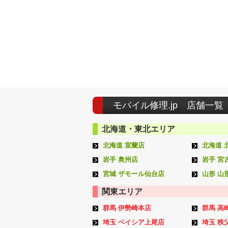
モバイル修理.jp 店舗一覧
北海道・東北エリア
北海道 室蘭店
北海道 
岩手 奥州店
岩手 宮
宮城 ザモール仙台店
山形 山
関東エリア
群馬 伊勢崎本店
群馬 高
埼玉 ベイシア上尾店
埼玉 秩