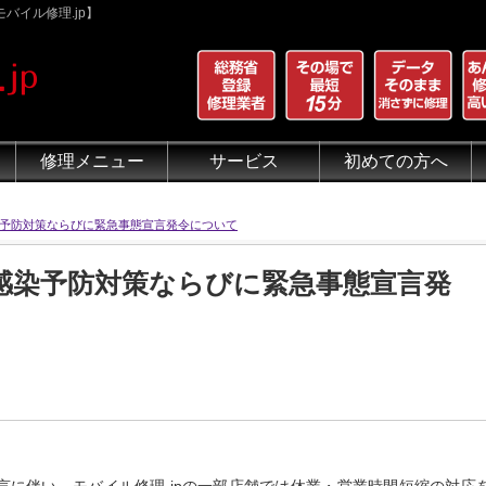
バイル修理.jp】
修理メニュー
サービス
初めての方へ
iPhone 画面割れ修理
iPhone 液晶修理
iPhoneバッテリー交換
iPhone 水没修理
iPhone ホームボタン修理
iPhone カメラ修理
iPhone スピーカー修理
iPhone 自己修理失敗
iPhone 水没・データ復旧
iPad修理メニュー
iPod修理メニュー
スマホコーティング G-PACK
iPhone買取
iFace
iRing
Qubii
出張修理（iWorker）
代行修理サービス（同業者様）
当店の特徴
総務省登録修理業者
マンガでわかるモバイル修
クリーニング
グループ全体の部品の安
悪質な部品に注意
フロントパネルについて
有機ELパネル（OLED
バッテリーについて
予防対策ならびに緊急事態宣言発令について
感染予防対策ならびに緊急事態宣言発