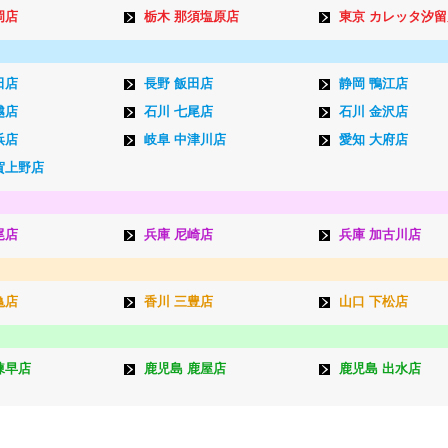
岡店
栃木 那須塩原店
東京 カレッタ汐留
田店
長野 飯田店
静岡 鴨江店
越店
石川 七尾店
石川 金沢店
浜店
岐阜 中津川店
愛知 大府店
賀上野店
尾店
兵庫 尼崎店
兵庫 加古川店
亀店
香川 三豊店
山口 下松店
諫早店
鹿児島 鹿屋店
鹿児島 出水店