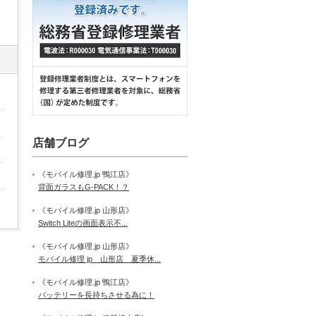
店舗ブログ
《モバイル修理.jp 鴨江店》
背面ガラスもG-PACK！？
《モバイル修理.jp 山形店》
Switch Liteの画面表示不...
《モバイル修理.jp 山形店》
モバイル修理 jp 山形店 夏季休...
《モバイル修理.jp 鴨江店》
バッテリーを長持ちさせる為に！