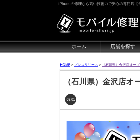
iPhoneの修理なら高い技術力で安心の専門店【モ
ホーム
店舗を探す
HOME
>
プレスリリース
>
（石川県）金沢店オープ
（石川県）金沢店オ
09.01