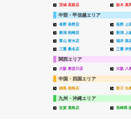
茨城 高萩店
栃木 真
中部・甲信越エリア
長野 長野店
長野 上
新潟 柏崎店
新潟 上
富山 射水店
福井 高
三重 桑名店
三重 伊
関西エリア
大阪 東淀川店
大阪 八
中国・四国エリア
徳島 徳島店
香川 丸
九州・沖縄エリア
佐賀 鹿島店
長崎県 