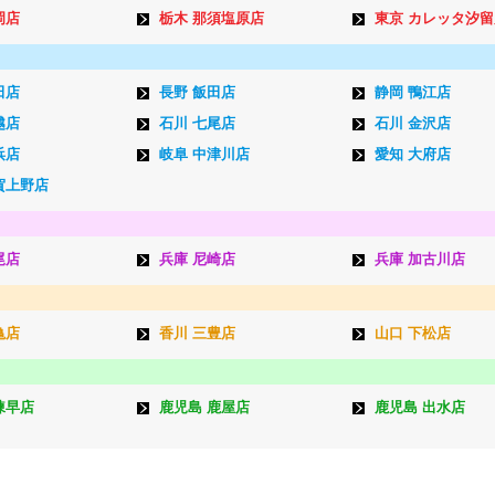
岡店
栃木 那須塩原店
東京 カレッタ汐留
田店
長野 飯田店
静岡 鴨江店
越店
石川 七尾店
石川 金沢店
浜店
岐阜 中津川店
愛知 大府店
賀上野店
尾店
兵庫 尼崎店
兵庫 加古川店
亀店
香川 三豊店
山口 下松店
諫早店
鹿児島 鹿屋店
鹿児島 出水店