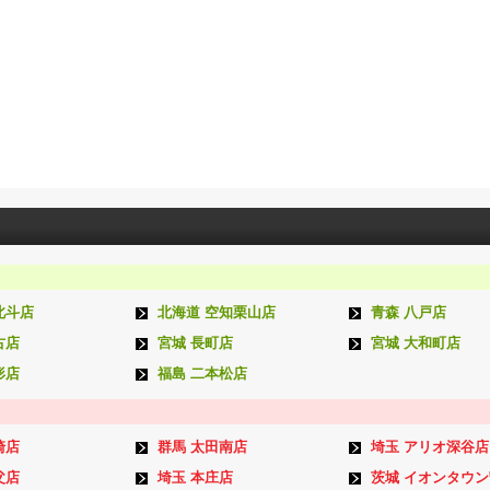
北斗店
北海道 空知栗山店
青森 八戸店
古店
宮城 長町店
宮城 大和町店
形店
福島 二本松店
崎店
群馬 太田南店
埼玉 アリオ深谷店
父店
埼玉 本庄店
茨城 イオンタウ