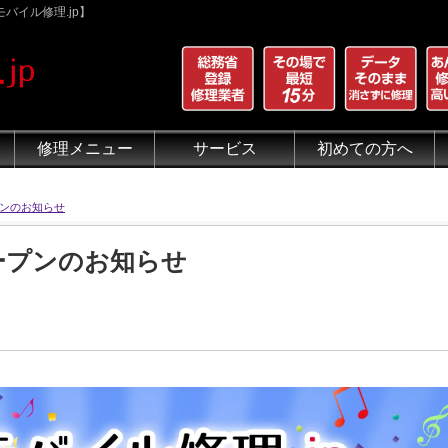
バイル修理.jp】
修理メニュー
サービス
初めての方へ
iPhone 画面割れ修理
iPhone 液晶修理
iPhoneバッテリー交換
iPhone 水没修理
iPhone ホームボタン修理
iPhone カメラ修理
iPhone スピーカー修理
iPhone 自己修理失敗
iPhone 水没・データ復旧
iPad修理メニュー
iPod修理メニュー
スマホコーティング G-PACK
iPhone買取
iFace
iRing
Qubii
出張修理（iWorker）
代行修理サービス（同業者様）
当店の特徴
総務省登録修理業者
マンガでわかるモバイル修
クリーニング
グループ全体の部品の安
悪質な部品に注意
フロントパネルについて
有機ELパネル（OLED
バッテリーについて
ンのお知らせ
ープンのお知らせ