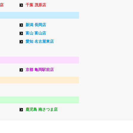
店
千葉 茂原店
新潟 長岡店
富山 富山店
愛知 名古屋東店
京都 亀岡駅前店
鹿児島 南さつま店