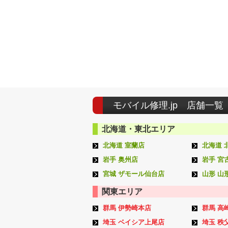
モバイル修理.jp 店舗一覧
北海道・東北エリア
北海道 室蘭店
北海道 
岩手 奥州店
岩手 宮
宮城 ザモール仙台店
山形 山
関東エリア
群馬 伊勢崎本店
群馬 高
埼玉 ベイシア上尾店
埼玉 秩