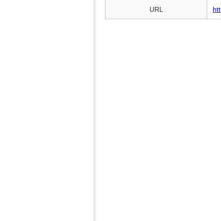
URL
ht