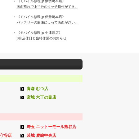
《モバイル修理.jp 伊勢崎本店》
画面割れで上半分のタッチ操作ができ...
《モバイル修理.jp 伊勢崎本店》
バッテリーの膨張によって画面が浮い...
《モバイル修理.jp 中津川店》
8月店休日と臨時休業のお知らせ
青森 むつ店
宮城 六丁の目店
埼玉 ニットーモール熊谷店
ン守谷店
茨城 鹿嶋中央店