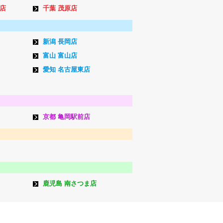
店
千葉 茂原店
新潟 長岡店
富山 富山店
愛知 名古屋東店
京都 亀岡駅前店
鹿児島 南さつま店