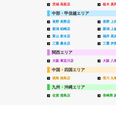
茨城 高萩店
栃木 真
中部・甲信越エリア
長野 長野店
長野 上
新潟 柏崎店
新潟 上
富山 射水店
福井 高
三重 桑名店
三重 伊
関西エリア
大阪 東淀川店
大阪 八
中国・四国エリア
徳島 徳島店
香川 丸
九州・沖縄エリア
佐賀 鹿島店
長崎県 