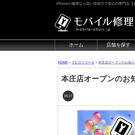
iPhoneの修理なら高い技術力で安心の専門店【モ
ホーム
店舗を探す
HOME
>
プレスリリース
>
本庄店オープンのお知ら
本庄店オープンのお
04.27