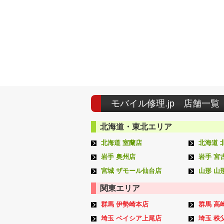
モバイル修理.jp 店舗一覧
北海道・東北エリア
北海道 室蘭店
北海道 
岩手 奥州店
岩手 宮
宮城 ザモール仙台店
山形 山
関東エリア
群馬 伊勢崎本店
群馬 高
埼玉 ベイシア上尾店
埼玉 秩