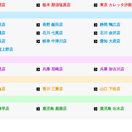
岡店
栃木 那須塩原店
東京 カレッタ汐留
田店
長野 飯田店
静岡 鴨江店
越店
石川 七尾店
石川 金沢店
浜店
岐阜 中津川店
愛知 大府店
賀上野店
尾店
兵庫 尼崎店
兵庫 加古川店
亀店
香川 三豊店
山口 下松店
諫早店
鹿児島 鹿屋店
鹿児島 出水店