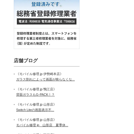
店舗ブログ
《モバイル修理.jp 伊勢崎本店》
ガラス割れによって画面が映らなくな...
《モバイル修理.jp 鴨江店》
背面ガラスもG-PACK！？
《モバイル修理.jp 山形店》
Switch Liteの画面表示不...
《モバイル修理.jp 山形店》
モバイル修理 jp 山形店 夏季休...