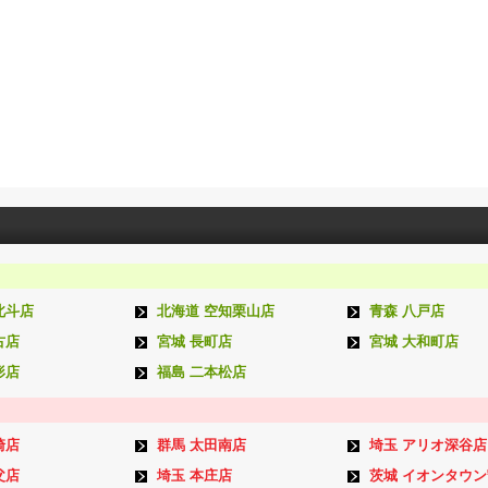
北斗店
北海道 空知栗山店
青森 八戸店
古店
宮城 長町店
宮城 大和町店
形店
福島 二本松店
崎店
群馬 太田南店
埼玉 アリオ深谷店
父店
埼玉 本庄店
茨城 イオンタウ