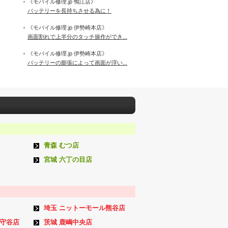
《モバイル修理.jp 鴨江店》
バッテリーを長持ちさせる為に！
《モバイル修理.jp 伊勢崎本店》
画面割れで上半分のタッチ操作ができ...
《モバイル修理.jp 伊勢崎本店》
バッテリーの膨張によって画面が浮い...
青森 むつ店
宮城 六丁の目店
埼玉 ニットーモール熊谷店
ン守谷店
茨城 鹿嶋中央店