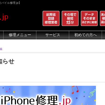
バイル修理.jp】
修理メニュー
サービス
初めての方へ
iPhone 画面割れ修理
iPhone 液晶修理
iPhoneバッテリー交換
iPhone 水没修理
iPhone ホームボタン修理
iPhone カメラ修理
iPhone スピーカー修理
iPhone 自己修理失敗
iPhone 水没・データ復旧
iPad修理メニュー
iPod修理メニュー
スマホコーティング G-PACK
iPhone買取
iFace
iRing
Qubii
出張修理（iWorker）
代行修理サービス（同業者様）
当店の特徴
総務省登録修理業者
マンガでわかるモバイル修
クリーニング
グループ全体の部品の安
悪質な部品に注意
フロントパネルについて
有機ELパネル（OLED
バッテリーについて
せ
知らせ