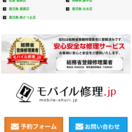
佐賀 鹿島店
長崎県 諫早店
鹿児島 鹿屋店
鹿児島 出水店
鹿児島 南さつま店