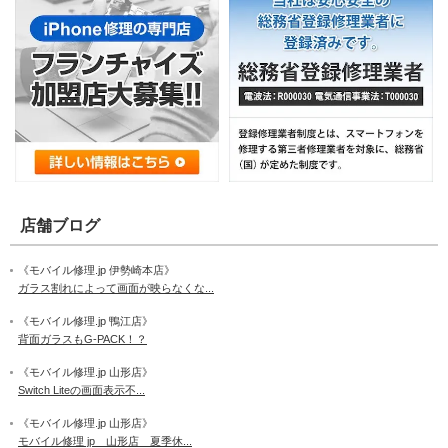
店舗ブログ
《モバイル修理.jp 伊勢崎本店》
ガラス割れによって画面が映らなくな...
《モバイル修理.jp 鴨江店》
背面ガラスもG-PACK！？
《モバイル修理.jp 山形店》
Switch Liteの画面表示不...
《モバイル修理.jp 山形店》
モバイル修理 jp 山形店 夏季休...