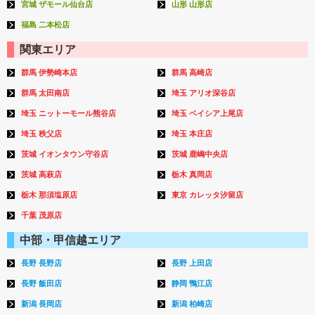
宮城 ザモール仙台店
山形 山形店
福島 二本松店
関東エリア
群馬 伊勢崎本店
群馬 高崎店
群馬 太田南店
埼玉 アリオ深谷店
埼玉 ニットーモール熊谷店
埼玉 ベイシア上尾店
埼玉 秩父店
埼玉 本庄店
茨城 イオンタウン守谷店
茨城 鹿嶋中央店
茨城 高萩店
栃木 真岡店
栃木 那須塩原店
東京 カレッタ汐留店
千葉 茂原店
中部・甲信越エリア
長野 長野店
長野 上田店
長野 飯田店
静岡 鴨江店
新潟 長岡店
新潟 柏崎店