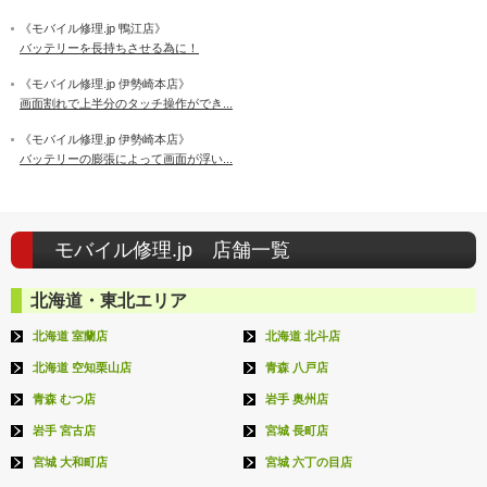
《モバイル修理.jp 鴨江店》
バッテリーを長持ちさせる為に！
《モバイル修理.jp 伊勢崎本店》
画面割れで上半分のタッチ操作ができ...
《モバイル修理.jp 伊勢崎本店》
バッテリーの膨張によって画面が浮い...
モバイル修理.jp 店舗一覧
北海道・東北エリア
北海道 室蘭店
北海道 北斗店
北海道 空知栗山店
青森 八戸店
青森 むつ店
岩手 奥州店
岩手 宮古店
宮城 長町店
宮城 大和町店
宮城 六丁の目店