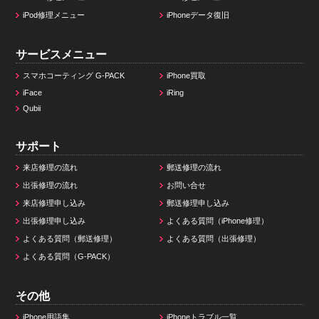
iPod修理メニュー
iPhoneデータ復旧
サービスメニュー
スマホコーティング G-PACK
iPhone買取
iFace
iRing
Qubii
サポート
来店修理の流れ
郵送修理の流れ
出張修理の流れ
お問い合せ
来店修理申し込み
郵送修理申し込み
出張修理申し込み
よくある質問（iPhone修理）
よくある質問（郵送修理）
よくある質問（出張修理）
よくある質問（G-PACK）
その他
iPhone用語集
iPhoneトラブル一覧