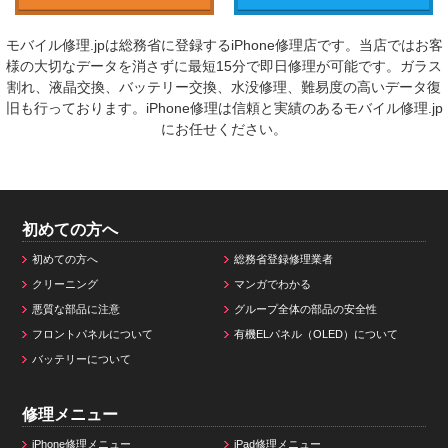
モバイル修理.jpは総務省に登録するiPhone修理店です。当店ではお客
様の大切なデータを消さずに最短15分で即日修理が可能です。ガラス
割れ、液晶交換、バッテリー交換、水没修理、難易度の高いデータ復
旧も行っております。iPhone修理は信頼と実績のあるモバイル修理.jp
にお任せください。
初めての方へ
初めての方へ
総務省登録修理業者
クリーニング
マンガでわかる
悪質な部品に注意
グループ全体の部品の安全性
フロントパネルについて
有機ELパネル（OLED）について
バッテリーについて
修理メニュー
iPhone修理メニュー
iPad修理メニュー