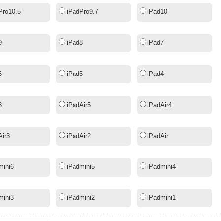
Pro10.5
iPadPro9.7
iPad10
9
iPad8
iPad7
6
iPad5
iPad4
3
iPadAir5
iPadAir4
Air3
iPadAir2
iPadAir
mini6
iPadmini5
iPadmini4
mini3
iPadmini2
iPadmini1