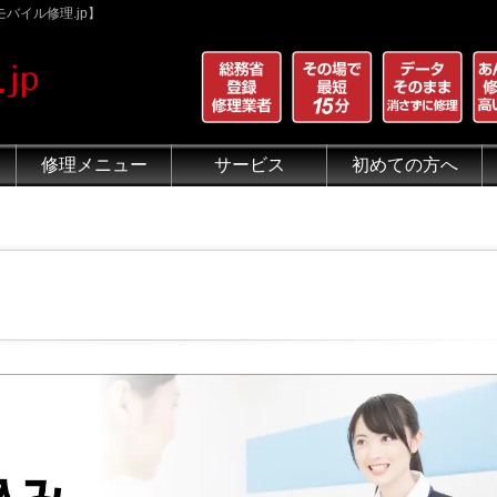
バイル修理.jp】
修理メニュー
サービス
初めての方へ
iPhone 画面割れ修理
iPhone 液晶修理
iPhoneバッテリー交換
iPhone 水没修理
iPhone ホームボタン修理
iPhone カメラ修理
iPhone スピーカー修理
iPhone 自己修理失敗
iPhone 水没・データ復旧
iPad修理メニュー
iPod修理メニュー
スマホコーティング G-PACK
iPhone買取
iFace
iRing
Qubii
出張修理（iWorker）
代行修理サービス（同業者様）
当店の特徴
総務省登録修理業者
マンガでわかるモバイル修
クリーニング
グループ全体の部品の安
悪質な部品に注意
フロントパネルについて
有機ELパネル（OLED
バッテリーについて