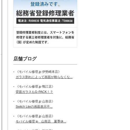
店舗ブログ
《モバイル修理.jp 伊勢崎本店》
ガラス割れによって画面が映らなくな...
《モバイル修理.jp 鴨江店》
背面ガラスもG-PACK！？
《モバイル修理.jp 山形店》
Switch Liteの画面表示不...
《モバイル修理.jp 山形店》
モバイル修理 jp 山形店 夏季休...