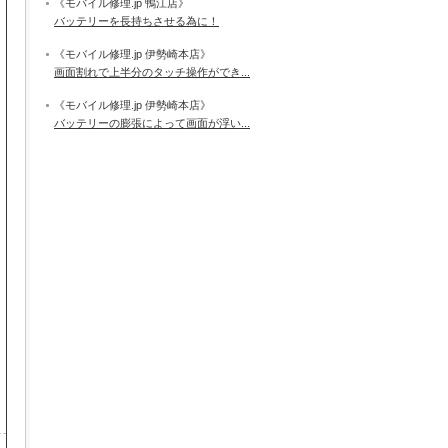
《モバイル修理.jp 鴨江店》
バッテリーを長持ちさせる為に！
《モバイル修理.jp 伊勢崎本店》
画面割れで上半分のタッチ操作ができ...
《モバイル修理.jp 伊勢崎本店》
バッテリーの膨張によって画面が浮い...