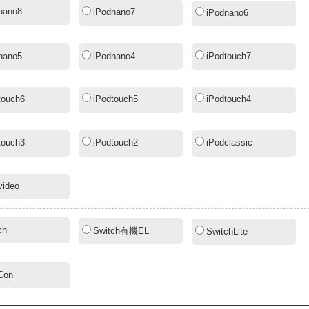
nano8
iPodnano7
iPodnano6
nano5
iPodnano4
iPodtouch7
touch6
iPodtouch5
iPodtouch4
touch3
iPodtouch2
iPodclassic
video
ch
Switch有機EL
SwitchLite
Con