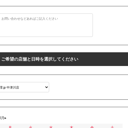
ご希望の店舗と日時を選択してください
8月
月
火
水
木
金
土