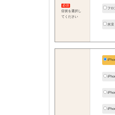
必須
フロ
症状を選択し
てください
水没
iPho
iPho
iPho
iPho