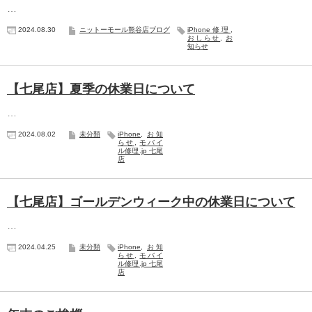
…
2024.08.30
ニットーモール熊谷店ブログ
iPhone修理
,
おしらせ
,
お
知らせ
【七尾店】夏季の休業日について
…
2024.08.02
未分類
iPhone
,
お知
らせ
,
モバイ
ル修理.jp 七尾
店
【七尾店】ゴールデンウィーク中の休業日について
…
2024.04.25
未分類
iPhone
,
お知
らせ
,
モバイ
ル修理.jp 七尾
店