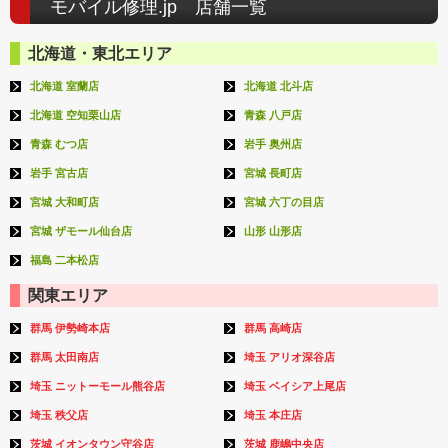
モバイル修理.jp 店舗一覧
北海道・東北エリア
北海道 室蘭店
北海道 北斗店
北海道 空知栗山店
青森 八戸店
青森 むつ店
岩手 奥州店
岩手 宮古店
宮城 長町店
宮城 大和町店
宮城 六丁の目店
宮城 ザモール仙台店
山形 山形店
福島 二本松店
関東エリア
群馬 伊勢崎本店
群馬 高崎店
群馬 太田南店
埼玉 アリオ深谷店
埼玉 ニットーモール熊谷店
埼玉 ベイシア上尾店
埼玉 秩父店
埼玉 本庄店
茨城 イオンタウン守谷店
茨城 鹿嶋中央店