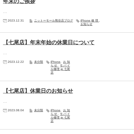
年末のご挨拶
…
2023.12.31
ニットーモール熊谷店ブログ
iPhone修理
,
お知らせ
【七尾店】年末年始の休業日について
…
2023.12.22
未分類
iPhone
,
お知
らせ
,
モバイ
ル修理.jp 七尾
店
【七尾店】休業日のお知らせ
…
2023.08.04
未分類
iPhone
,
お知
らせ
,
モバイ
ル修理.jp 七尾
店