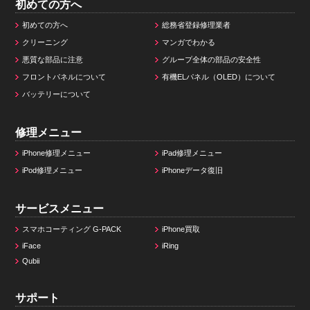
初めての方へ
初めての方へ
総務省登録修理業者
クリーニング
マンガでわかる
悪質な部品に注意
グループ全体の部品の安全性
フロントパネルについて
有機ELパネル（OLED）について
バッテリーについて
修理メニュー
iPhone修理メニュー
iPad修理メニュー
iPod修理メニュー
iPhoneデータ復旧
サービスメニュー
スマホコーティング G-PACK
iPhone買取
iFace
iRing
Qubii
サポート