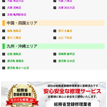
大阪 東淀川店
大阪 八尾店
兵庫 尼崎店
兵庫 加古川店
京都 亀岡駅前店
中国・四国エリア
徳島 徳島店
香川 丸亀店
香川 三豊店
山口 下松店
九州・沖縄エリア
佐賀 鹿島店
長崎県 諫早店
鹿児島 鹿屋店
鹿児島 出水店
鹿児島 南さつま店