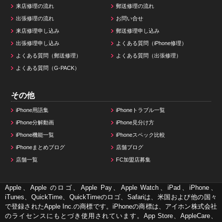
来店修理の流れ
郵送修理の流れ
出張修理の流れ
お問い合せ
来店修理申し込み
郵送修理申し込み
出張修理申し込み
よくある質問（iPhone修理）
よくある質問（郵送修理）
よくある質問（出張修理）
よくある質問（G-PACK）
その他
iPhone用語集
iPhoneトラブル一覧
iPhone分解動画
iPhone見分け方
iPhone機能一覧
iPhoneスペック比較
iPhoneまとめブログ
店舗ブログ
店舗一覧
FC加盟店募集
Apple、Apple のロゴ、Apple Pay、Apple Watch、iPad、iPhone、
iTunes、QuickTime、QuickTimeのロゴ、Safariは、米国および他の国々
で登録されたApple Inc.の商標です。iPhoneの商標は、アイホン株式会社
のライセンスにもとづき使用されています。App Store、AppleCare、