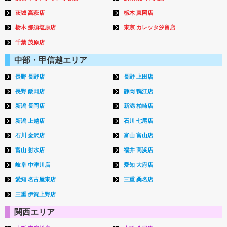
茨城 高萩店
栃木 真岡店
栃木 那須塩原店
東京 カレッタ汐留店
千葉 茂原店
中部・甲信越エリア
長野 長野店
長野 上田店
長野 飯田店
静岡 鴨江店
新潟 長岡店
新潟 柏崎店
新潟 上越店
石川 七尾店
石川 金沢店
富山 富山店
富山 射水店
福井 高浜店
岐阜 中津川店
愛知 大府店
愛知 名古屋東店
三重 桑名店
三重 伊賀上野店
関西エリア