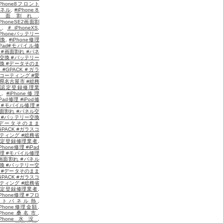
iPhone8フロント
ネル
,
#iPhone８
画面割れ
,
iPhoneSE2画面割
れ
,
＃iPhoneXS
,
iPhoneバッテリー
換
,
#iPhone修理
iPad#モバイル修
 #画面割れ #パネ
交換 #バッテリー
換 #データそのま
 #GPACK #ガラ
コーティング #愛
県名古屋市 #総務
省認定登録修理業
者
,
#iPhone修理
iPad修理 #iPod修
 #モバイル修理 #
面割れ #パネル交
 #バッテリー交換
#データそのまま
GPACK #ガラスコ
ティング #総務省
定登録修理業者
,
iPhone修理 #iPad
理 #モバイル修理
画面割れ #パネル
換 #バッテリー交
 #データそのまま
GPACK #ガラスコ
ティング #総務省
定登録修理業者
,
iPhone修理 #フロ
ントパネル熱
,
iPhone修理金額
,
iPhone桑名市
,
iPhone水没
,