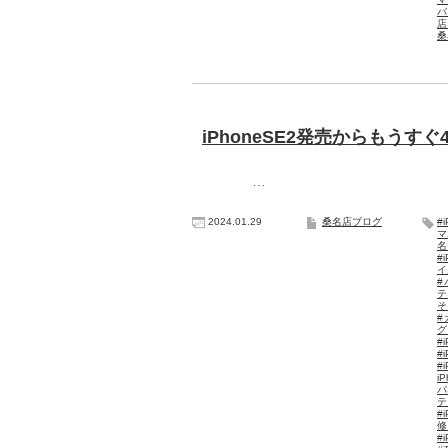
バ
桑
iPhoneSE2発売からもう
…
2024.01.29
桑名店ブログ
#
マ
#
イ
#
テ
そ
#
グ
#i
#
#
i
パ
#
#