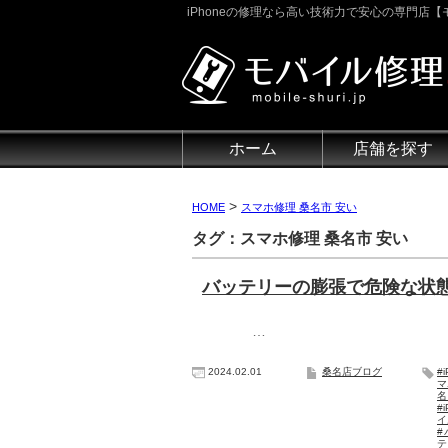
iPhoneの修理なら高い技術力で安心の専門店【モ
ホーム
店舗を探す
>
HOME
スマホ修理 桑名市 安い
タグ：スマホ修理 桑名市 安い
バッテリーの膨張で危険な状態に
…
2024.02.01
桑名店ブログ
#
マ
#
イ
#
テ