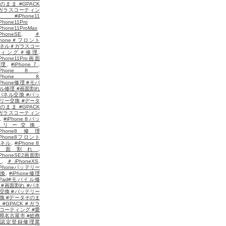
のまま #GPACK
ガラスコーティン
 #iPhone11
Phone11Pro
iPhone11ProMax
iPhoneSE
,
＃
Phone＃フロント
ネル＃ガラスコー
ティング＃修理
,
iPhone11Pro画面
修理
,
#iPhone７
,
iPhone８
,
#iPhone８
iPhone修理 #モバ
ル修理 #画面割れ
パネル交換 #バッ
リー交換 #データ
のまま #GPACK
ガラスコーティン
,
#iPhone８バッ
テリー交換
,
iPhone8修理
iPhone8フロント
ネル
,
#iPhone８
画面割れ
,
iPhoneSE2画面割
れ
,
＃iPhoneXS
,
iPhoneバッテリー
換
,
#iPhone修理
iPad#モバイル修
 #画面割れ #パネ
交換 #バッテリー
換 #データそのま
 #GPACK #ガラ
コーティング #愛
県名古屋市 #総務
省認定登録修理業