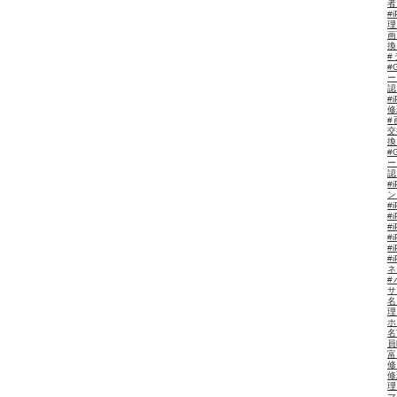
#
理
画
換
#
ー
認
#
修
#
交
換
#
ー
認
#
#
#
#
#
#
#
ネ
#
サ
理
ホ
名
員
富
修
修
理
マ