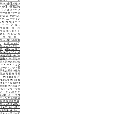
#iPhone８
iPhone修理 #モバ
ル修理 #画面割れ
パネル交換 #バッ
リー交換 #データ
のまま #GPACK
ガラスコーティン
,
#iPhone８バッ
テリー交換
,
iPhone8修理
iPhone8フロント
ネル
,
#iPhone８
画面割れ
,
iPhoneSE2画面割
れ
,
＃iPhoneXS
,
iPhoneバッテリー
換
,
#iPhone修理
iPad#モバイル修
 #画面割れ #パネ
交換 #バッテリー
換 #データそのま
 #GPACK #ガラ
コーティング #愛
県名古屋市 #総務
省認定登録修理業
者
,
#iPhone修理
iPad修理 #iPod修
 #モバイル修理 #
面割れ #パネル交
 #バッテリー交換
#データそのまま
GPACK #ガラスコ
ティング #総務省
定登録修理業者
,
iPhone修理 #iPad
理 #モバイル修理
画面割れ #パネル
換 #バッテリー交