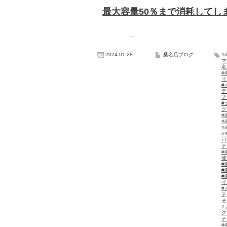
最大容量50％まで消耗してしまっ
…
2024.01.28
桑名店ブログ
#
マ
#
イ
#
テ
そ
#
グ
#i
#
#
i
パ
#
#
#
イ
#
テ
そ
#
グ
#