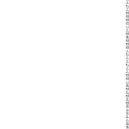
そ
#
グ
#i
#
#
i
パ
#
#
#
イ
#
テ
そ
#
グ
#
#
パ
#
#
交
#
理
ル
交
ま
ス
知