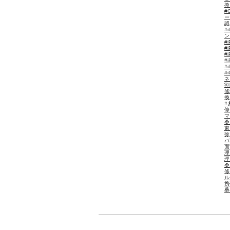
換
#
ー
認
#
#
#
#
#
#
#
ネ
割
修
換
#
修
マ
桑
東
バ
面
理
理
桑
修
ル
携
桑