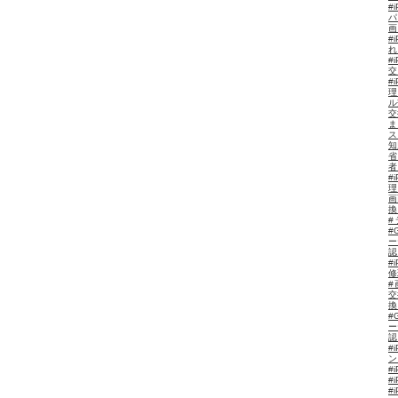
#
パ
#
#
交
#
理
ル
交
ま
ス
知
#
理
画
換
#
ー
認
#
修
#
交
換
#
ー
認
#
#
#
#