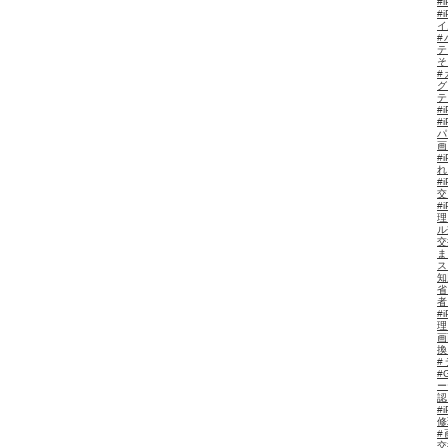
#
イ
#
テ
そ
#
グ
#
#
パ
#
#
交
#
理
ル
交
ま
ス
知
#
理
画
換
#
ー
認
#
修
#
交