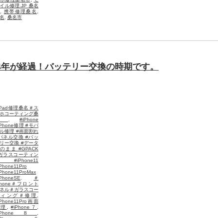
イル修理.JP 桑名
店
,
携帯修理桑名
,
名
,
桑名市
すぐ4年が経過！バッテリー交換の時期です。
iPad修理桑名＃ス
ホコーティング桑
名
,
#iPhone
iPhone修理 #モバ
ル修理 #画面割れ
パネル交換 #バッ
リー交換 #データ
のまま #GPACK
ガラスコーティン
 #iPhone11
Phone11Pro
iPhone11ProMax
iPhoneSE
,
＃
Phone＃フロント
ネル＃ガラスコー
ティング＃修理
,
iPhone11Pro画面
修理
,
#iPhone７
,
iPhone８
,