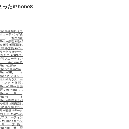
たiPhone8
iPad修理桑名＃ス
ホコーティング桑
名
,
#iPhone
iPhone修理 #モバ
ル修理 #画面割れ
パネル交換 #バッ
リー交換 #データ
のまま #GPACK
ガラスコーティン
 #iPhone11
Phone11Pro
iPhone11ProMax
iPhoneSE
,
＃
Phone＃フロント
ネル＃ガラスコー
ティング＃修理
,
iPhone11Pro画面
修理
,
#iPhone７
,
iPhone８
,
#iPhone８
iPhone修理 #モバ
ル修理 #画面割れ
パネル交換 #バッ
リー交換 #データ
のまま #GPACK
ガラスコーティン
,
#iPhone８バッ
テリー交換
,
iPhone8修理