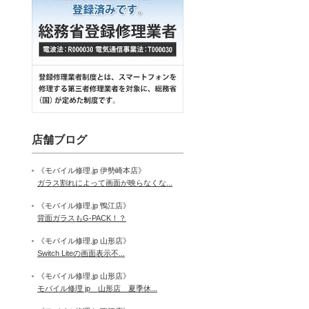
店舗ブログ
《モバイル修理.jp 伊勢崎本店》
ガラス割れによって画面が映らなくな...
《モバイル修理.jp 鴨江店》
背面ガラスもG-PACK！？
《モバイル修理.jp 山形店》
Switch Liteの画面表示不...
《モバイル修理.jp 山形店》
モバイル修理 jp 山形店 夏季休...