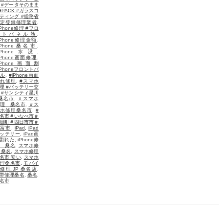
 #データそのまま
GPACK #ガラスコ
ティング #総務省
定登録修理業者
,
iPhone修理 #フロ
ントパネル熱
,
iPhone修理金額
,
iPhone桑名市
,
iPhone水没
,
iPhone画面修理
,
iPhone画面割
iPhoneフロントパ
ル
,
#iPhone画面
れ修理
,
#スマホ
理 #バッテリー交
 #サンシティ星川
桑名市
,
＃スマホ
理 桑名市
,
＃ス
ホ修理桑名市
,
#
名市＃いなべ市＃
員町＃四日市市＃
弥富市
,
iPad
,
iPad
ッテリー
,
iPad画
割れた
,
iPhone修
 桑名
,
スマホ修
 桑名
,
スマホ修理
名市 安い
,
スマホ
理桑名市
,
モバイ
修理.JP 桑名店
,
帯修理桑名
,
桑名
,
名市