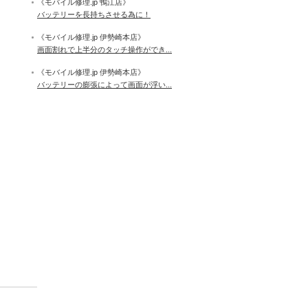
《モバイル修理.jp 鴨江店》
バッテリーを長持ちさせる為に！
《モバイル修理.jp 伊勢崎本店》
画面割れで上半分のタッチ操作ができ...
《モバイル修理.jp 伊勢崎本店》
バッテリーの膨張によって画面が浮い...