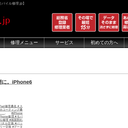
バイル修理.jp】
修理メニュー
サービス
初めての方へ
iPhone 画面割れ修理
iPhone 液晶修理
iPhoneバッテリー交換
iPhone 水没修理
iPhone ホームボタン修理
iPhone カメラ修理
iPhone スピーカー修理
iPhone 自己修理失敗
iPhone 水没・データ復旧
iPad修理メニュー
iPod修理メニュー
スマホコーティング G-PACK
iPhone買取
iFace
iRing
Qubii
出張修理（iWorker）
代行修理サービス（同業者様）
当店の特徴
総務省登録修理業者
マンガでわかるモバイル修
クリーニング
グループ全体の部品の安
悪質な部品に注意
フロントパネルについて
有機ELパネル（OLED
バッテリーについて
。iPhone6
iPad修理桑名＃ス
ホコーティング桑
名
,
#iPhone
iPhone修理 #モバ
ル修理 #画面割れ
パネル交換 #バッ
リー交換 #データ