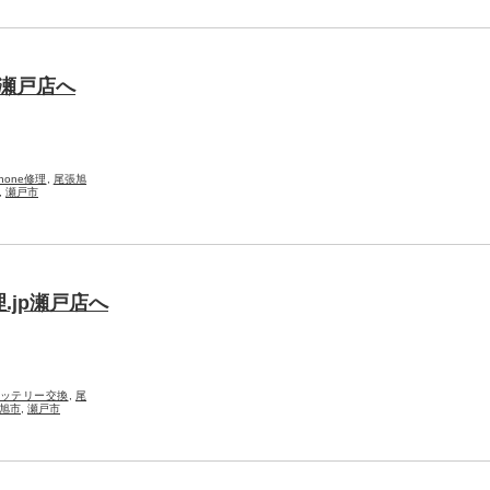
p瀬戸店へ
Phone修理
,
尾張旭
,
瀬戸市
.jp瀬戸店へ
ッテリー交換
,
尾
旭市
,
瀬戸市