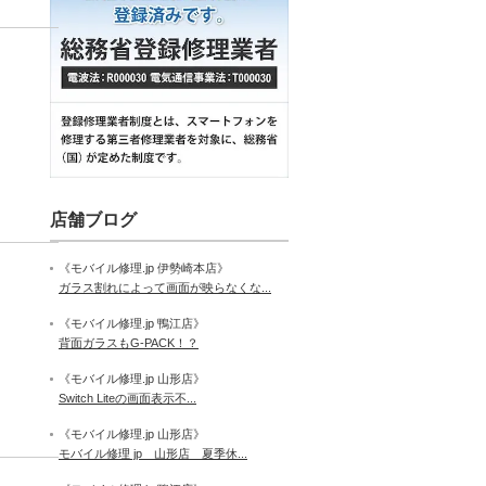
店舗ブログ
《モバイル修理.jp 伊勢崎本店》
ガラス割れによって画面が映らなくな...
《モバイル修理.jp 鴨江店》
背面ガラスもG-PACK！？
《モバイル修理.jp 山形店》
Switch Liteの画面表示不...
《モバイル修理.jp 山形店》
モバイル修理 jp 山形店 夏季休...