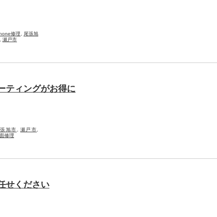
Phone修理
,
尾張旭
,
瀬戸市
コーティングがお得に
尾張旭市
,
瀬戸市
,
面修理
お任せください