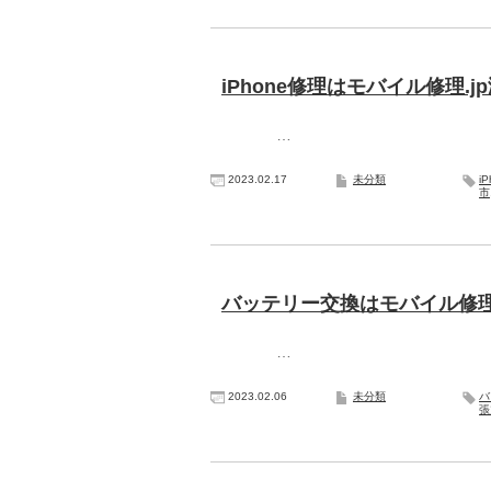
iPhone修理はモバイル修理.j
…
2023.02.17
未分類
i
市
バッテリー交換はモバイル修理
…
2023.02.06
未分類
バ
張