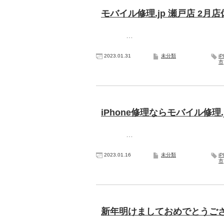
モバイル修理.jp 瀬戸店 2月
…
2023.01.31
未分類
i
市
iPhone修理ならモバイル修理
…
2023.01.16
未分類
i
市
新年明けましておめでとうご