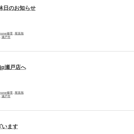
店休日のお知らせ
Phone修理
,
尾張旭
,
瀬戸市
.jp瀬戸店へ
Phone修理
,
尾張旭
,
瀬戸市
ざいます