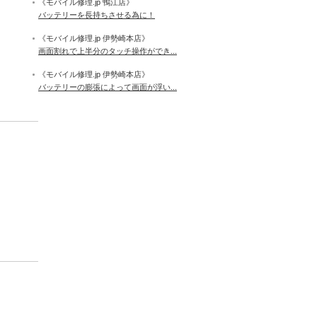
《モバイル修理.jp 鴨江店》
バッテリーを長持ちさせる為に！
《モバイル修理.jp 伊勢崎本店》
画面割れで上半分のタッチ操作ができ...
《モバイル修理.jp 伊勢崎本店》
バッテリーの膨張によって画面が浮い...