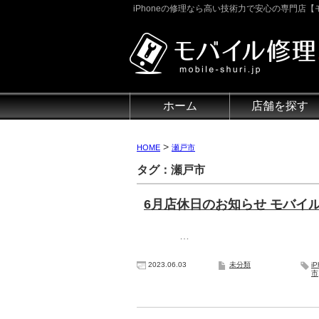
iPhoneの修理なら高い技術力で安心の専門店【モ
ホーム
店舗を探す
>
HOME
瀬戸市
タグ：瀬戸市
6月店休日のお知らせ モバイル
…
2023.06.03
未分類
i
市