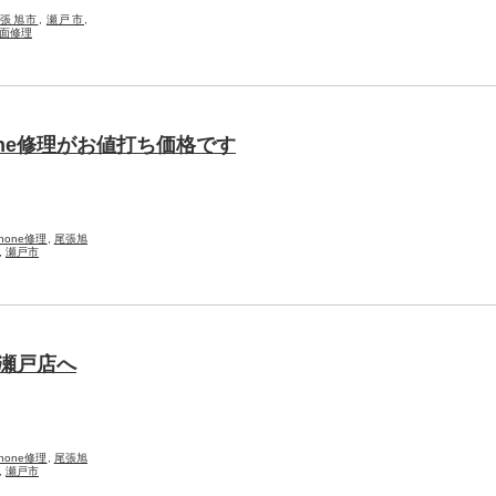
尾張旭市
,
瀬戸市
,
面修理
one修理がお値打ち価格です
Phone修理
,
尾張旭
,
瀬戸市
p瀬戸店へ
Phone修理
,
尾張旭
,
瀬戸市