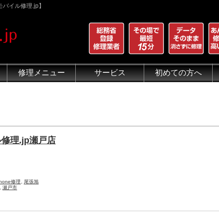
バイル修理.jp】
修理メニュー
サービス
初めての方へ
iPhone 画面割れ修理
iPhone 液晶修理
iPhoneバッテリー交換
iPhone 水没修理
iPhone ホームボタン修理
iPhone カメラ修理
iPhone スピーカー修理
iPhone 自己修理失敗
iPhone 水没・データ復旧
iPad修理メニュー
iPod修理メニュー
スマホコーティング G-PACK
iPhone買取
iFace
iRing
Qubii
出張修理（iWorker）
代行修理サービス（同業者様）
当店の特徴
総務省登録修理業者
マンガでわかるモバイル修
クリーニング
グループ全体の部品の安
悪質な部品に注意
フロントパネルについて
有機ELパネル（OLED
バッテリーについて
修理.jp瀬戸店
Phone修理
,
尾張旭
,
瀬戸市