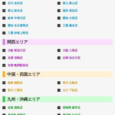
石川 金沢店
富山 富山店
富山 射水店
福井 高浜店
岐阜 中津川店
愛知 大府店
愛知 名古屋東店
三重 桑名店
三重 伊賀上野店
関西エリア
大阪 東淀川店
大阪 八尾店
兵庫 尼崎店
兵庫 加古川店
京都 亀岡駅前店
中国・四国エリア
徳島 徳島店
香川 丸亀店
香川 三豊店
山口 下松店
九州・沖縄エリア
佐賀 鹿島店
長崎県 諫早店