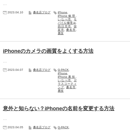
…
2023.04.10
桑名店ブログ
iPhone
,
iPhone修理
,
いなべ市
,
モ
バイル修理.jp
,
四日市市
,
弥
富市
,
桑名市
,
裏技
iPhoneのカメラの画質をよくする方法
…
2023.04.07
桑名店ブログ
G-PACK
,
iPhone
,
iPhone裏技
,
いなべ市
,
ガ
ラスコーティ
ング
,
桑名市
,
裏技
意外と知らない？iPhoneの名前を変更する方法
…
2023.04.05
桑名店ブログ
G-PACK
,