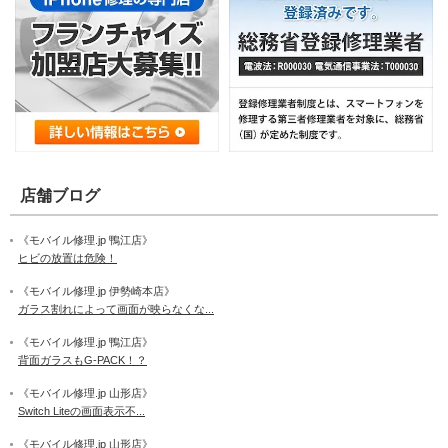
店舗ブログ
《モバイル修理.jp 鴨江店》
ヒビの放置は危険！
《モバイル修理.jp 伊勢崎本店》
ガラス割れによって画面が映らなくな...
《モバイル修理.jp 鴨江店》
背面ガラスもG-PACK！？
《モバイル修理.jp 山形店》
Switch Liteの画面表示不...
《モバイル修理.jp 山形店》