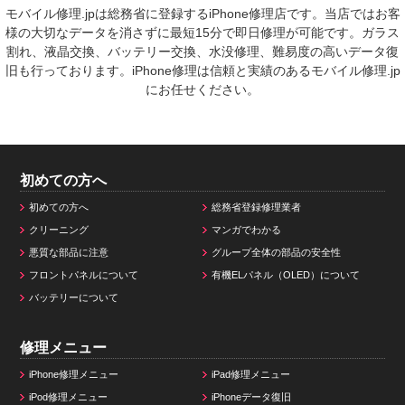
モバイル修理.jpは総務省に登録するiPhone修理店です。当店ではお客
様の大切なデータを消さずに最短15分で即日修理が可能です。ガラス
割れ、液晶交換、バッテリー交換、水没修理、難易度の高いデータ復
旧も行っております。iPhone修理は信頼と実績のあるモバイル修理.jp
にお任せください。
初めての方へ
初めての方へ
総務省登録修理業者
クリーニング
マンガでわかる
悪質な部品に注意
グループ全体の部品の安全性
フロントパネルについて
有機ELパネル（OLED）について
バッテリーについて
修理メニュー
iPhone修理メニュー
iPad修理メニュー
iPod修理メニュー
iPhoneデータ復旧