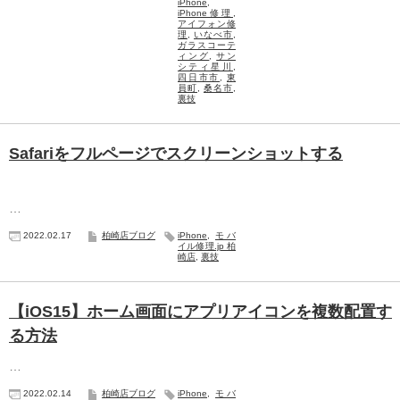
iPhone
,
iPhone修理
,
アイフォン修
理
,
いなべ市
,
ガラスコーテ
ィング
,
サン
シティ星川
,
四日市市
,
東
員町
,
桑名市
,
裏技
Safariをフルページでスクリーンショットする
…
2022.02.17
柏崎店ブログ
iPhone
,
モバ
イル修理.jp 柏
崎店
,
裏技
【iOS15】ホーム画面にアプリアイコンを複数配置す
る方法
…
2022.02.14
柏崎店ブログ
iPhone
,
モバ