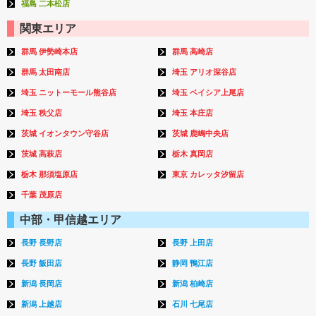
福島 二本松店
関東エリア
群馬 伊勢崎本店
群馬 高崎店
群馬 太田南店
埼玉 アリオ深谷店
埼玉 ニットーモール熊谷店
埼玉 ベイシア上尾店
埼玉 秩父店
埼玉 本庄店
茨城 イオンタウン守谷店
茨城 鹿嶋中央店
茨城 高萩店
栃木 真岡店
栃木 那須塩原店
東京 カレッタ汐留店
千葉 茂原店
中部・甲信越エリア
長野 長野店
長野 上田店
長野 飯田店
静岡 鴨江店
新潟 長岡店
新潟 柏崎店
新潟 上越店
石川 七尾店