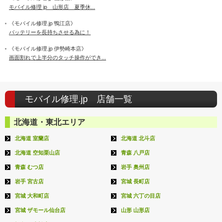
モバイル修理 jp 山形店 夏季休...
《モバイル修理.jp 鴨江店》
バッテリーを長持ちさせる為に！
《モバイル修理.jp 伊勢崎本店》
画面割れで上半分のタッチ操作ができ...
モバイル修理.jp 店舗一覧
北海道・東北エリア
北海道 室蘭店
北海道 北斗店
北海道 空知栗山店
青森 八戸店
青森 むつ店
岩手 奥州店
岩手 宮古店
宮城 長町店
宮城 大和町店
宮城 六丁の目店
宮城 ザモール仙台店
山形 山形店