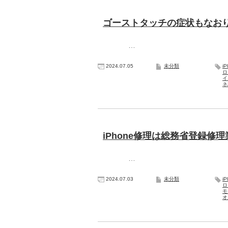
ゴーストタッチの症状もなお
…
2024.07.05
未分類
i
ロ
イ
ネ
iPhone修理は総務省登録
…
2024.07.03
未分類
i
ロ
モ
オ