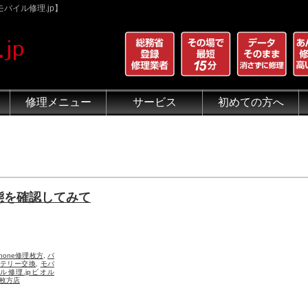
バイル修理.jp】
修理メニュー
サービス
初めての方へ
iPhone 画面割れ修理
iPhone 液晶修理
iPhoneバッテリー交換
iPhone 水没修理
iPhone ホームボタン修理
iPhone カメラ修理
iPhone スピーカー修理
iPhone 自己修理失敗
iPhone 水没・データ復旧
iPad修理メニュー
iPod修理メニュー
スマホコーティング G-PACK
iPhone買取
iFace
iRing
Qubii
出張修理（iWorker）
代行修理サービス（同業者様）
当店の特徴
総務省登録修理業者
マンガでわかるモバイル修
クリーニング
グループ全体の部品の安
悪質な部品に注意
フロントパネルについて
有機ELパネル（OLED
バッテリーについて
態を確認してみて
Phone修理枚方
,
バ
テリー交換
,
モバ
ル修理.jpビオル
枚方店