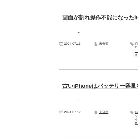
画面が割れ操作不能になったiP
…
2024.07.13
未分類
i
ロ
モ
オ
古いiPhoneはバッテリー容
…
2024.07.12
未分類
i
ッ
イ
ネ