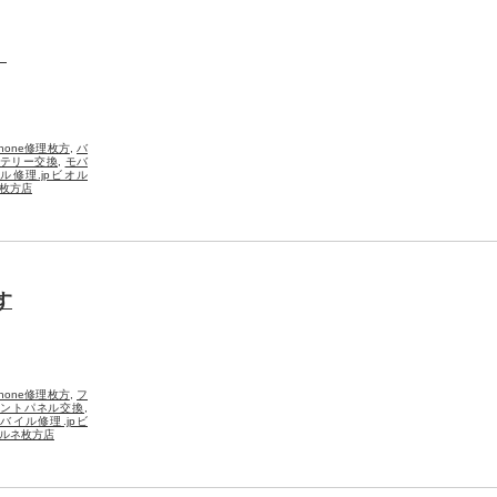
！
Phone修理枚方
,
バ
テリー交換
,
モバ
ル修理.jpビオル
枚方店
す
Phone修理枚方
,
フ
ントパネル交換
,
バイル修理.jpビ
ルネ枚方店