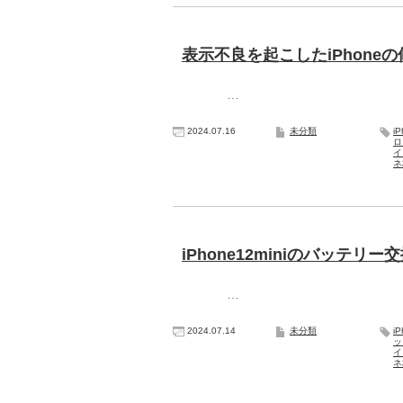
表示不良を起こしたiPhoneの
…
2024.07.16
未分類
i
ロ
イ
ネ
iPhone12miniのバッテリ
…
2024.07.14
未分類
i
ッ
イ
ネ