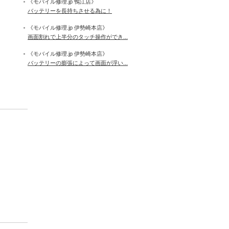
《モバイル修理.jp 鴨江店》
バッテリーを長持ちさせる為に！
《モバイル修理.jp 伊勢崎本店》
画面割れで上半分のタッチ操作ができ...
《モバイル修理.jp 伊勢崎本店》
バッテリーの膨張によって画面が浮い...