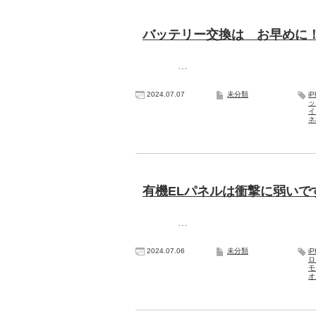
バッテリー交換は お早めに
…
2024.07.07
未分類
i
ッ
イ
ネ
有機ELパネルは衝撃に弱いで
…
2024.07.06
未分類
i
ロ
モ
オ