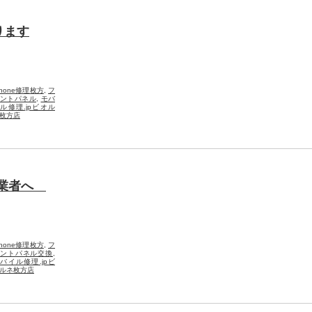
ります
Phone修理枚方
,
フ
ントパネル
,
モバ
ル修理.jpビオル
枚方店
修理業者へ
Phone修理枚方
,
フ
ントパネル交換
,
バイル修理.jpビ
ルネ枚方店