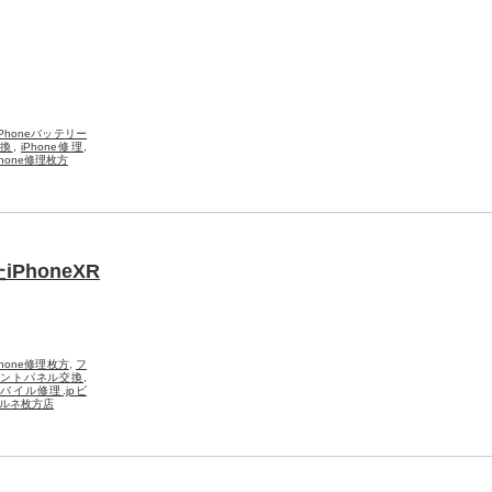
iPhoneバッテリー
交換
,
iPhone修理
,
Phone修理枚方
honeXR
Phone修理枚方
,
フ
ントパネル交換
,
バイル修理.jpビ
ルネ枚方店