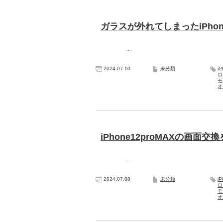
ガラスが外れてしまったiPhon
…
2024.07.10
未分類
i
ロ
モ
オ
iPhone12proMAXの画面
…
2024.07.08
未分類
i
ロ
モ
オ