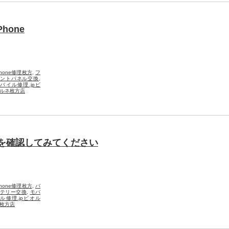
hone
Phone修理枚方
,
フ
ントパネル交換
,
バイル修理.jpビ
ルネ枚方店
量を確認してみてください
Phone修理枚方
,
バ
テリー交換
,
モバ
ル修理.jpビオル
枚方店