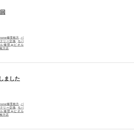
0回
Phone修理枚方
,
バ
テリー交換
,
モバ
ル修理.jpビオル
枚方店
をしました
Phone修理枚方
,
バ
テリー交換
,
モバ
ル修理.jpビオル
枚方店