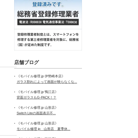
店舗ブログ
《モバイル修理.jp 伊勢崎本店》
ガラス割れによって画面が映らなくな...
《モバイル修理.jp 鴨江店》
背面ガラスもG-PACK！？
《モバイル修理.jp 山形店》
Switch Liteの画面表示不...
《モバイル修理.jp 山形店》
モバイル修理 jp 山形店 夏季休...