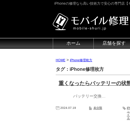
iPhoneの修理なら高い技術力で安心の専門店【モ
ホーム
店舗を探す
>
HOME
iPhone修理枚方
タグ：iPhone修理枚方
重くなったらバッテリーの状
バッテリー交換…
2024.07.19
未分類
i
ッ
イ
ネ