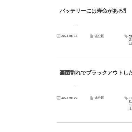
バッテリーには寿命がある⁈
…
2024.06.23
未分類
#
i
画面割れでブラックアウトしたiP
…
2024.06.20
未分類
i
ロ
モ
オ