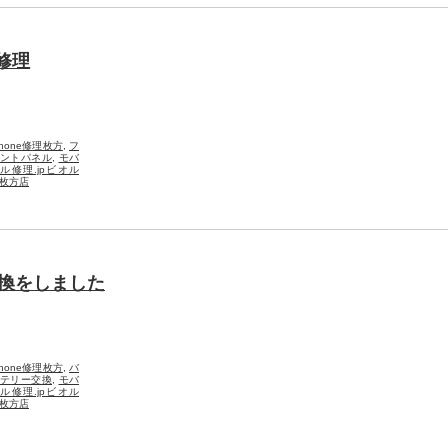
修理
Phone修理枚方
,
フ
ントパネル
,
モバ
ル修理.jpビオル
枚方店
ー交換をしました
Phone修理枚方
,
バ
テリー交換
,
モバ
ル修理.jpビオル
枚方店