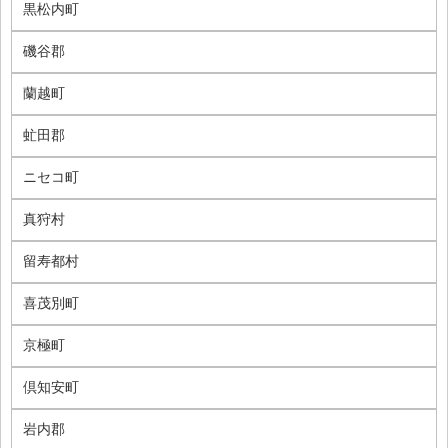
黒松内町
磯谷郡
蘭越町
虻田郡
ニセコ町
真狩村
留寿都村
喜茂別町
京極町
倶知安町
岩内郡