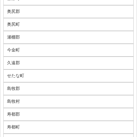
奥尻郡
奥尻町
瀬棚郡
今金町
久遠郡
せたな町
島牧郡
島牧村
寿都郡
寿都町