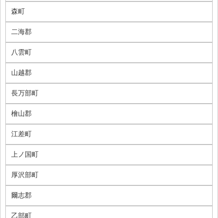
森町
二海郡
八雲町
山越郡
長万部町
檜山郡
江差町
上ノ国町
厚沢部町
爾志郡
乙部町