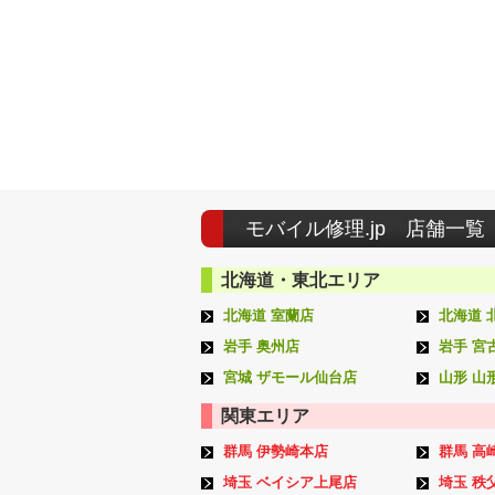
モバイル修理.jp 店舗一覧
北海道・東北エリア
北海道 室蘭店
北海道 
岩手 奥州店
岩手 宮
宮城 ザモール仙台店
山形 山
関東エリア
群馬 伊勢崎本店
群馬 高
埼玉 ベイシア上尾店
埼玉 秩