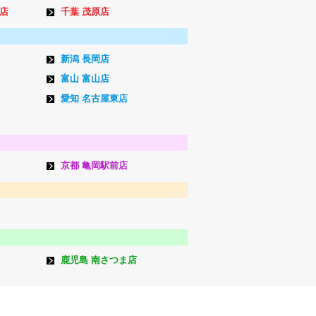
店
千葉 茂原店
新潟 長岡店
富山 富山店
愛知 名古屋東店
京都 亀岡駅前店
鹿児島 南さつま店