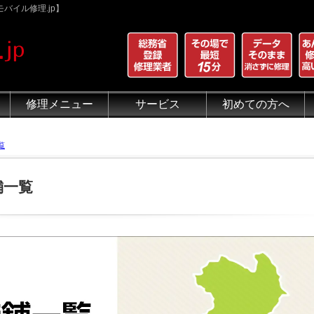
バイル修理.jp】
修理メニュー
サービス
初めての方へ
iPhone 画面割れ修理
iPhone 液晶修理
iPhoneバッテリー交換
iPhone 水没修理
iPhone ホームボタン修理
iPhone カメラ修理
iPhone スピーカー修理
iPhone 自己修理失敗
iPhone 水没・データ復旧
iPad修理メニュー
iPod修理メニュー
スマホコーティング G-PACK
iPhone買取
iFace
iRing
Qubii
出張修理（iWorker）
代行修理サービス（同業者様）
当店の特徴
総務省登録修理業者
マンガでわかるモバイル修
クリーニング
グループ全体の部品の安
悪質な部品に注意
フロントパネルについて
有機ELパネル（OLED
バッテリーについて
覧
舗一覧