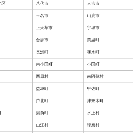
北区
八代市
人吉市
玉名市
山鹿市
上天草市
宇城市
合志市
美里町
長洲町
和水町
南小国町
小国町
西原村
南阿蘇村
益城町
甲佐町
芦北町
津奈木町
町
湯前町
水上村
山江村
球磨村