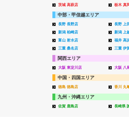
茨城 高萩店
栃木 真
中部・甲信越エリア
長野 長野店
長野 上
新潟 柏崎店
新潟 上
富山 射水店
福井 高
三重 桑名店
三重 伊
関西エリア
大阪 東淀川店
大阪 八
中国・四国エリア
徳島 徳島店
香川 丸
九州・沖縄エリア
佐賀 鹿島店
長崎県 