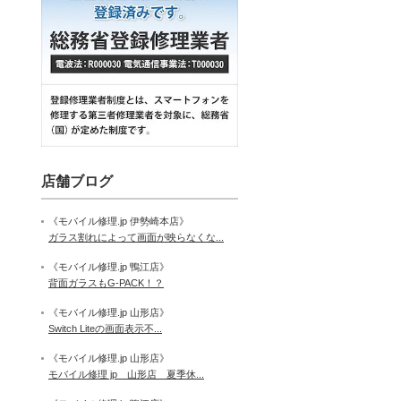
店舗ブログ
《モバイル修理.jp 伊勢崎本店》
ガラス割れによって画面が映らなくな...
《モバイル修理.jp 鴨江店》
背面ガラスもG-PACK！？
《モバイル修理.jp 山形店》
Switch Liteの画面表示不...
《モバイル修理.jp 山形店》
モバイル修理 jp 山形店 夏季休...