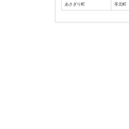
あさぎり町
苓北町