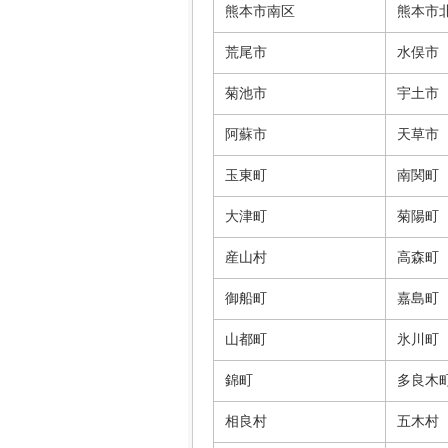
熊本市南区
熊本市
荒尾市
水俣市
菊池市
宇土市
阿蘇市
天草市
玉東町
南関町
大津町
菊陽町
産山村
高森町
御船町
嘉島町
山都町
氷川町
錦町
多良木
相良村
五木村