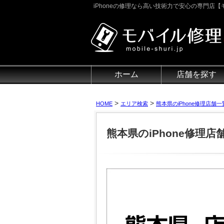
iPhoneの修理なら高い技術力で安心の専門店【モ
ホーム
店舗を探す
>
>
HOME
エリア検索
熊本県のiPhone修理店舗一
熊本県のiPhone修理店