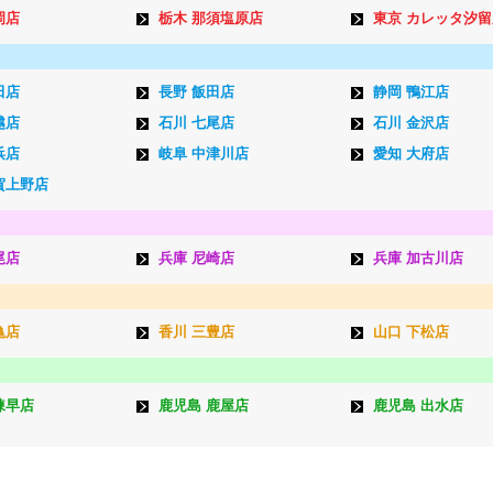
岡店
栃木 那須塩原店
東京 カレッタ汐留
田店
長野 飯田店
静岡 鴨江店
越店
石川 七尾店
石川 金沢店
浜店
岐阜 中津川店
愛知 大府店
賀上野店
尾店
兵庫 尼崎店
兵庫 加古川店
亀店
香川 三豊店
山口 下松店
諫早店
鹿児島 鹿屋店
鹿児島 出水店