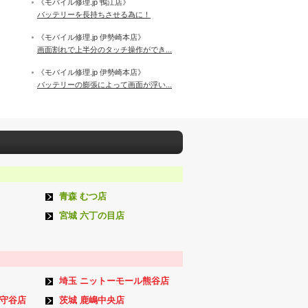
《モバイル修理.jp 鴨江店》
バッテリーを長持ちさせる為に！
《モバイル修理.jp 伊勢崎本店》
画面割れで上半分のタッチ操作ができ...
《モバイル修理.jp 伊勢崎本店》
バッテリーの膨張によって画面が浮い...
青森 むつ店
宮城 六丁の目店
埼玉 ニットーモール熊谷店
ン守谷店
茨城 鹿嶋中央店