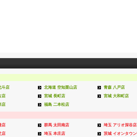
北斗店
北海道 空知栗山店
青森 八戸店
古店
宮城 長町店
宮城 大和町店
形店
福島 二本松店
崎店
群馬 太田南店
埼玉 アリオ深谷店
父店
埼玉 本庄店
茨城 イオンタウ